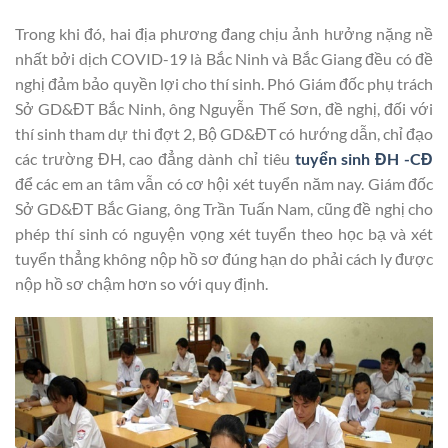
Trong khi đó, hai địa phương đang chịu ảnh hưởng nặng nề
nhất bởi dịch COVID-19 là Bắc Ninh và Bắc Giang đều có đề
nghị đảm bảo quyền lợi cho thí sinh. Phó Giám đốc phụ trách
Sở GD&ĐT Bắc Ninh, ông Nguyễn Thế Sơn, đề nghị, đối với
thí sinh tham dự thi đợt 2, Bộ GD&ĐT có hướng dẫn, chỉ đạo
các trường ĐH, cao đẳng dành chỉ tiêu
tuyển sinh ĐH -CĐ
để các em an tâm vẫn có cơ hội xét tuyển năm nay. Giám đốc
Sở GD&ĐT Bắc Giang, ông Trần Tuấn Nam, cũng đề nghị cho
phép thí sinh có nguyện vọng xét tuyển theo học bạ và xét
tuyển thẳng không nộp hồ sơ đúng hạn do phải cách ly được
nộp hồ sơ chậm hơn so với quy định.