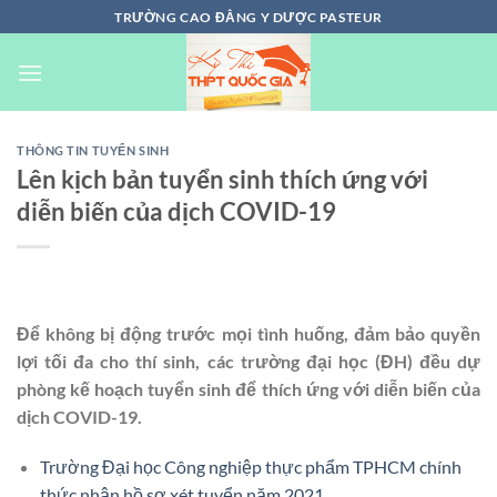
Chuyển
TRƯỜNG CAO ĐẲNG Y DƯỢC PASTEUR
đến
nội
dung
THÔNG TIN TUYỂN SINH
Lên kịch bản tuyển sinh thích ứng với
diễn biến của dịch COVID-19
Để không bị động trước mọi tình huống, đảm bảo quyền
lợi tối đa cho thí sinh, các trường đại học (ĐH) đều dự
phòng kế hoạch tuyển sinh để thích ứng với diễn biến của
dịch COVID-19.
Trường Đại học Công nghiệp thực phẩm TPHCM chính
thức nhận hồ sơ xét tuyển năm 2021