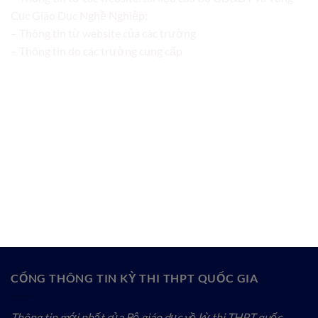
Cục Giáo Dục Nghề Nghiệp;
– Thông tin từ website của các trường
– Thông tin do các trường cung cấp
CỔNG THÔNG TIN KỲ THI THPT QUỐC GIA
Thông tin mới nhất của Bộ giáo dục về kỳ thi THPT quốc