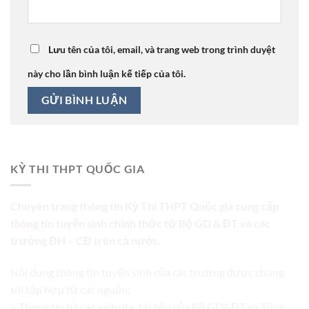
Lưu tên của tôi, email, và trang web trong trình duyệt
này cho lần bình luận kế tiếp của tôi.
KỲ THI THPT QUỐC GIA
Chuyên trang thông tin Kỳ Thi THPT Quốc gia cung cấp
thông tin tuyển sinh chính thức từ Bộ GD & ĐT và các
trường ĐH – CĐ trên cả nước.
Nội dung thông tin tuyển sinh của các trường được chúng
tôi tập hợp từ các nguồn:
– Thông tin từ các website, tài liệu của Bộ GD&ĐT và Tổng