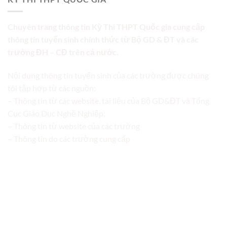
Chuyên trang thông tin Kỳ Thi THPT Quốc gia cung cấp
thông tin tuyển sinh chính thức từ Bộ GD & ĐT và các
trường ĐH – CĐ trên cả nước.
Nội dung thông tin tuyển sinh của các trường được chúng
tôi tập hợp từ các nguồn:
– Thông tin từ các website, tài liệu của Bộ GD&ĐT và Tổng
Cục Giáo Dục Nghề Nghiệp;
– Thông tin từ website của các trường
– Thông tin do các trường cung cấp