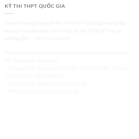
KỲ THI THPT QUỐC GIA
Chuyên trang thông tin Kỳ Thi THPT Quốc gia cung cấp
thông tin tuyển sinh chính thức từ Bộ GD & ĐT và các
trường ĐH – CĐ trên cả nước.
Nội dung thông tin tuyển sinh của các trường được chúng
tôi tập hợp từ các nguồn:
– Thông tin từ các website, tài liệu của Bộ GD&ĐT và Tổng
Cục Giáo Dục Nghề Nghiệp;
– Thông tin từ website của các trường
– Thông tin do các trường cung cấp