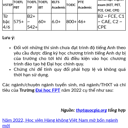
TOEFL
TOEFL
TOEFL
IELTS
PTE
VSTEP
TOEIC
exam (KET, PET,
PBT
ITP
iBT
Academic
Academic
FCE, CAE, CPE)
Tử
B2+
B2 ~ FCE, C1
bậc
575+
~
60+
6.0+
800+
46+
~ CAE, C2 ~
4/6
542+
CPE
Lưu ý:
Đối với những thí sinh chưa đạt trình độ tiếng Anh theo
yêu cầu được đăng ký học chương trình tiếng Anh dự bị
của trường cho tới khi đủ điều kiện vào học chương
trình đào tạo hệ Đại học chính quy.
Chứng chỉ để tính quy đổi phải hợp lệ và không quá
thời hạn sử dụng.
Các ngành/chuyên ngành tuyển sinh, mã ngành/THXT và chỉ
tiêu của
Trường
Đại học FPT
năm 2022 cụ thể như sau:
Nguồn:
thptquocgia.org
tổng hợp
Năm 2022, Học viện Hàng không Việt Nam mở bốn ngành
mới