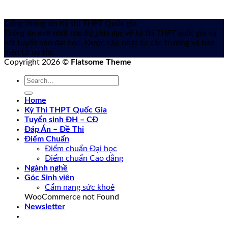
Cổng thông tin Kỳ thi THPT Quốc gia
Thông tin mới nhất của Bộ giáo dục về kỳ thi THPT quốc gia
và
xét tuyển vào đại học. Được cập nhật từ các trường và báo
điện tử uy tín.
Copyright 2026 ©
Flatsome Theme
Home
Kỳ Thi THPT Quốc Gia
Tuyển sinh ĐH – CĐ
Đáp Án – Đề Thi
Điểm Chuẩn
Điểm chuẩn Đại học
Điểm chuẩn Cao đẳng
Ngành nghề
Góc Sinh viên
Cẩm nang sức khoẻ
WooCommerce not Found
Newsletter