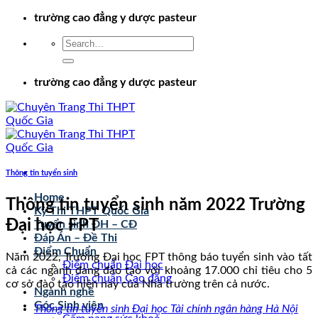
Chuyển
trường cao đẳng y dược pasteur
đến
nội
dung
trường cao đẳng y dược pasteur
Thông tin tuyển sinh
Home
Thông tin tuyển sinh năm 2022 Trường
Kỳ Thi THPT Quốc Gia
Đại học FPT
Tuyển sinh ĐH – CĐ
Đáp Án – Đề Thi
Điểm Chuẩn
Năm 2022, Trường Đại học FPT thông báo tuyển sinh vào tất
Điểm chuẩn Đại học
cả các ngành đang đào tạo với khoảng 17.000 chỉ tiêu cho 5
Điểm chuẩn Cao đẳng
cơ sở đào tạo hiện nay của Nhà trường trên cả nước.
Ngành nghề
Góc Sinh viên
Thông tin tuyển sinh Đại học Tài chính ngân hàng Hà Nội