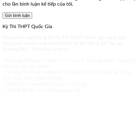
cho lần bình luận kế tiếp của tôi.
Kỳ Thi THPT Quốc Gia
Chuyên trang thông tin Kỳ Thi THPT Quốc gia cung cấp
thông tin tuyển sinh chính thức từ Bộ GD & ĐT và các
trường ĐH – CĐ trên cả nước.
Nội dung thông tin tuyển sinh của các trường được chúng tôi
tập hợp từ các nguồn:
– Thông tin từ các website, tài liệu của Bộ GD&ĐT và Tổng
Cục Giáo Dục Nghề Nghiệp;
– Thông tin từ website của các trường
– Thông tin do các trường cung cấp