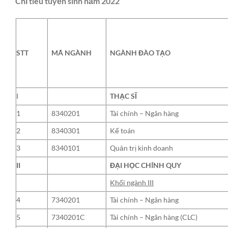
Chỉ tiêu tuyển sinh năm 2022
STT
MÃ NGÀNH
NGÀNH ĐÀO TẠO
I
THẠC SĨ
1
8340201
Tài chính – Ngân hàng
2
8340301
Kế toán
3
8340101
Quản trị kinh doanh
II
ĐẠI HỌC CHÍNH QUY
Khối ngành III
4
7340201
Tài chính – Ngân hàng
5
7340201C
Tài chính – Ngân hàng (CLC)