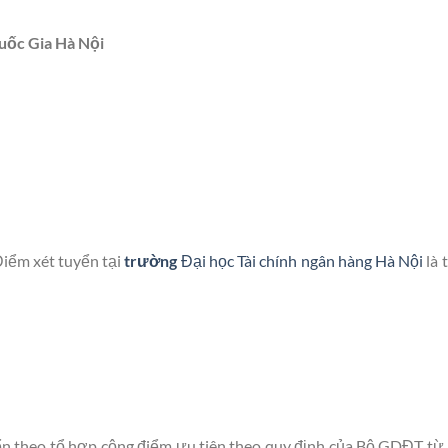
Quốc Gia Hà Nội
iểm xét tuyển tại
trường
Đại học Tài chính ngân hàng Hà Nội
là 
ển theo tổ hợp cộng điểm ưu tiên theo quy định của Bộ GDĐT từ