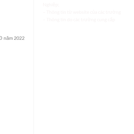
Nghiệp;
– Thông tin từ website của các trường
– Thông tin do các trường cung cấp
 CĐ năm 2022