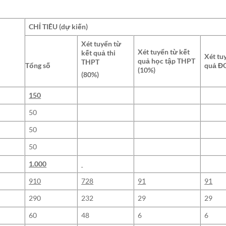
CHỈ TIÊU (dự kiến)
Xét tuyển từ
Xét tuyển từ kết
kết quả thi
Xét tu
quả học tập THPT
THPT
quả Đ
Tổng số
(10%)
(80%)
150
50
50
50
1.000
910
728
91
91
290
232
29
29
60
48
6
6