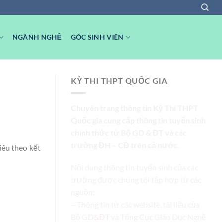
NGÀNH NGHỀ
GÓC SINH VIÊN
KỲ THI THPT QUỐC GIA
Chuyên trang thông tin Kỳ Thi THPT
Quốc gia cung cấp thông tin tuyển sinh
chính thức từ Bộ GD & ĐT và các
trường ĐH – CĐ trên cả nước.
iêu theo kết
Nội dung thông tin tuyển sinh của các
trường được chúng tôi tập hợp từ các
nguồn:
– Thông tin từ các website, tài liệu của
Bộ GD&ĐT và Tổng Cục Giáo Dục Nghề