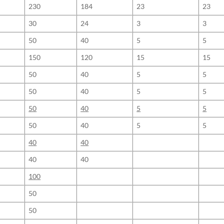
230
184
23
23
30
24
3
3
50
40
5
5
150
120
15
15
50
40
5
5
50
40
5
5
50
40
5
5
50
40
5
5
40
40
40
40
100
50
50