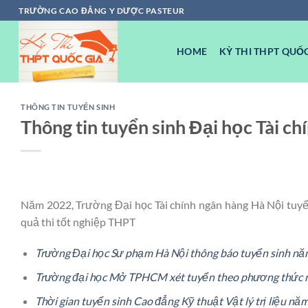
Chuyển
TRƯỜNG CAO ĐẲNG Y DƯỢC PASTEUR
đến
nội
HOME
KỲ THI THPT QUỐC
dung
THÔNG TIN TUYỂN SINH
Thông tin tuyển sinh Đại học Tài c
Năm 2022, Trường Đại học Tài chính ngân hàng Hà Nội tuyể
quả thi tốt nghiệp THPT
Trường Đại học Sư phạm Hà Nội thông báo tuyển sinh n
Trường đại học Mở TPHCM xét tuyển theo phương thức 
Thời gian tuyển sinh Cao đẳng Kỹ thuật Vật lý trị liệu nă