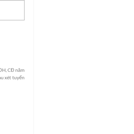
h ĐH, CĐ năm
au xét tuyển