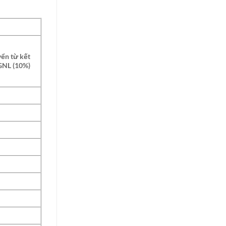
yển từ kết
GNL (10%)