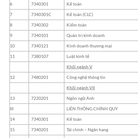
6
7340301
Kế toán
7
7340301C
Kế toán (CLC)
8
7340302
Kiểm toán
9
7340101
Quản trị kinh doanh
10
7340121
Kinh doanh thương mại
11
7380107
Luật kinh tế
Khối ngành V
12
7480201
Công nghệ thông tin
Khối ngành VII
13
7220201
Ngôn ngữ Anh
III
LIÊN THÔNG CHÍNH QUY
14
7340301
Kế toán
15
7340201
Tài chính – Ngân hang