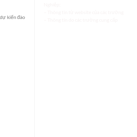
Nghiệp;
– Thông tin từ website của các trường
 dự kiến đào
– Thông tin do các trường cung cấp