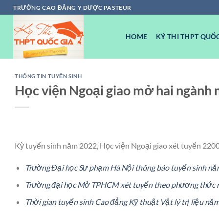
Chuyển
TRƯỜNG CAO ĐẲNG Y DƯỢC PASTEUR
đến
nội
HOME
KỲ THI THPT QUỐC
dung
THÔNG TIN TUYỂN SINH
Học viện Ngoại giao mở hai ngành 
Kỳ tuyển sinh năm 2022, Học viện Ngoại giao xét tuyển 2200
Trường Đại học Sư phạm Hà Nội thông báo tuyển sinh n
Trường đại học Mở TPHCM xét tuyển theo phương thức 
Thời gian tuyển sinh Cao đẳng Kỹ thuật Vật lý trị liệu nă