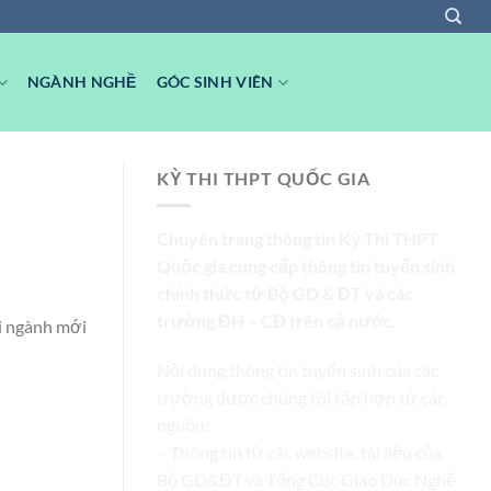
NGÀNH NGHỀ
GÓC SINH VIÊN
KỲ THI THPT QUỐC GIA
Chuyên trang thông tin Kỳ Thi THPT
Quốc gia cung cấp thông tin tuyển sinh
chính thức từ Bộ GD & ĐT và các
trường ĐH – CĐ trên cả nước.
ai ngành mới
Nội dung thông tin tuyển sinh của các
trường được chúng tôi tập hợp từ các
nguồn:
– Thông tin từ các website, tài liệu của
Bộ GD&ĐT và Tổng Cục Giáo Dục Nghề