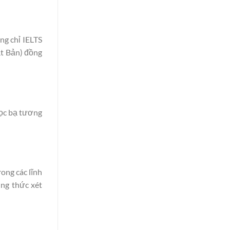
ng chỉ IELTS
ật Bản) đồng
học bạ tương
ong các lĩnh
ơng thức xét