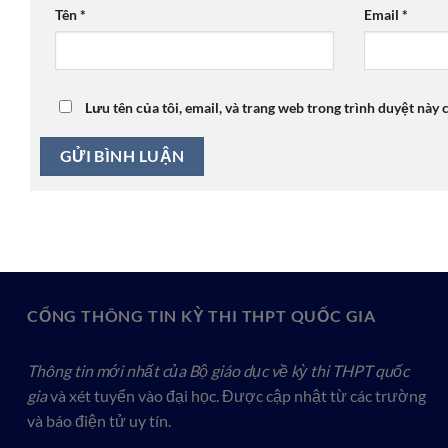
Tên
*
Email
*
Lưu tên của tôi, email, và trang web trong trình duyệt này c
CỔNG THÔNG TIN KỲ THI THPT QUỐC GIA
Thông tin mới nhất của Bộ giáo dục về kỳ thi THPT quốc
gia
và xét tuyển vào đại học. Được cập nhật từ các trường
và báo điện tử uy tín.