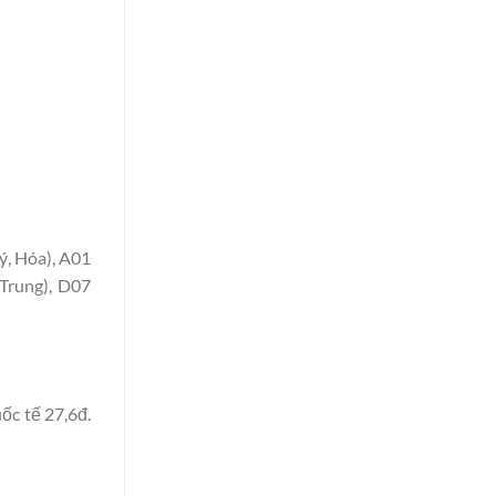
ý, Hóa), A01
 Trung), D07
ốc tế 27,6đ.