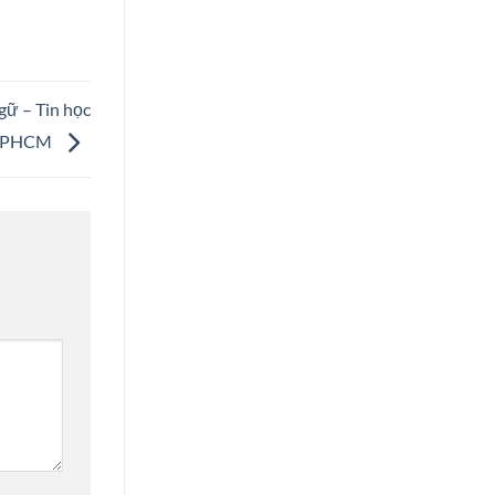
gữ – Tin học
TPHCM