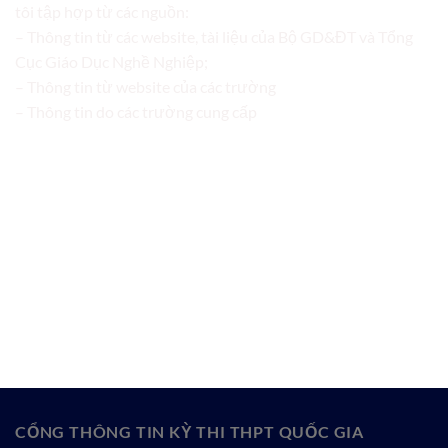
tôi tập hợp từ các nguồn:
– Thông tin từ các website, tài liệu của Bộ GD&ĐT và Tổng
Cục Giáo Dục Nghề Nghiệp;
– Thông tin từ website của các trường
– Thông tin do các trường cung cấp
CỔNG THÔNG TIN KỲ THI THPT QUỐC GIA