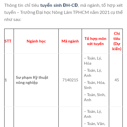
Thông tin chỉ tiêu
tuyển sinh ĐH-CĐ
, mã ngành, tổ hợp xét
tuyển – Trường Đại học Nông Lâm TPHCM năm 2021 cụ thể
như sau:
Chỉ
Tổ hợp môn
tiêu
STT
Ngành học
Mã ngành
xét tuyển
(Dự
kiến)
– Toán, Lý,
Hóa
– Toán, Lý,
Anh
Sư phạm Kỹ thuật
1
7140215
45
nông nghiệp
– Toán, Hóa,
Sinh
– Toán, Sinh,
Anh
– Toán, Lý,
Anh
– Toán, Văn,