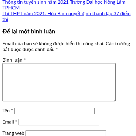
Thông tin tuyển sinh năm 2021 Trường Đại học Nông Lâm
TPHCM
Thi THPT năm 2021: Hòa Bình quyết định thành lập 37 điểm
thi
Để lại một bình luận
Email của bạn sẽ không được hiển thị công khai.
Các trường
bắt buộc được đánh dấu
*
Bình luận
*
Tên
*
Email
*
Trang web