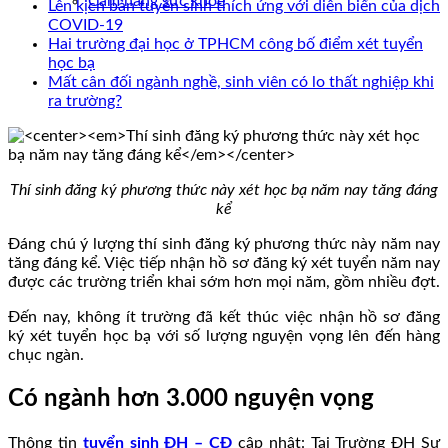
Cẩm nang sức khoẻ
Lên kịch bản tuyển sinh thích ứng với diễn biến của dịch
COVID-19
Hai trường đại học ở TPHCM công bố điểm xét tuyển
học bạ
Mất cân đối ngành nghề, sinh viên có lo thất nghiệp khi
ra trường?
Thí sinh đăng ký phương thức này xét học bạ năm nay tăng đáng
kể
Đáng chú ý lượng thí sinh đăng ký phương thức này năm nay
tăng đáng kể. Việc tiếp nhận hồ sơ đăng ký xét tuyển năm nay
được các trường triển khai sớm hơn mọi năm, gồm nhiều đợt.
Đến nay, không ít trường đã kết thúc việc nhận hồ sơ đăng
ký xét tuyển học bạ với số lượng nguyện vọng lên đến hàng
chục ngàn.
Có ngành hơn 3.000 nguyện vọng
Thông tin
tuyển sinh ĐH – CĐ
cập nhật: Tại Trường ĐH Sư