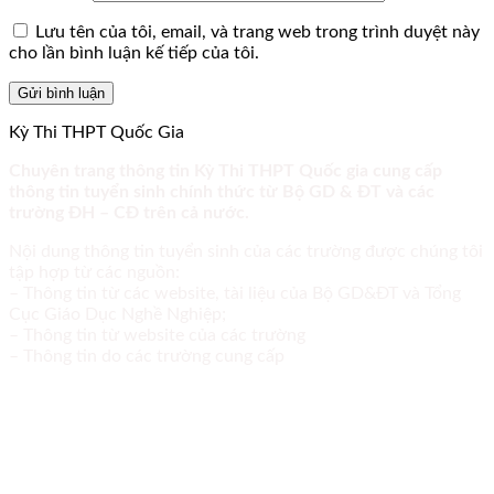
Lưu tên của tôi, email, và trang web trong trình duyệt này
cho lần bình luận kế tiếp của tôi.
Kỳ Thi THPT Quốc Gia
Chuyên trang thông tin Kỳ Thi THPT Quốc gia cung cấp
thông tin tuyển sinh chính thức từ Bộ GD & ĐT và các
trường ĐH – CĐ trên cả nước.
Nội dung thông tin tuyển sinh của các trường được chúng tôi
tập hợp từ các nguồn:
– Thông tin từ các website, tài liệu của Bộ GD&ĐT và Tổng
Cục Giáo Dục Nghề Nghiệp;
– Thông tin từ website của các trường
– Thông tin do các trường cung cấp