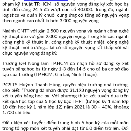
phạm kỹ thuật TP.HCM, số nguyện vọng đăng ký xét học bạ
tính đến sáng 24-5 đã vượt con số 40.000. Trong đó, ngành
logistics và quản lý chuỗi cung ứng có tổng số nguyện vọng
theo ngành cao nhất là hơn 3.000 nguyện vọng.
Ngành CNTT với gần 2.500 nguyện vọng và ngành công nghệ
kỹ thuật ôtô với gần 2.000 nguyện vọng. Trong khi các ngành
công nghệ kỹ thuật in, công nghệ kỹ thuật nhiệt, công nghệ
kỹ thuật môi trường… lại có số nguyện vọng rất thấp với vài
chục nguyện vọng đăng ký.
Trường ĐH Nông lâm TP.HCM đã nhận hồ sơ đăng ký xét
tuyển bằng học bạ từ ngày 1-3 đến 14-5 cho cả ba cơ sở đào
tạo của trường (TP.HCM, Gia Lai, Ninh Thuận).
PGS.TS Huỳnh Thanh Hùng, quyền hiệu trưởng nhà trường,
cho biết: “Trường đã nhận được 31.193 nguyện vọng đăng ký
xét tuyển bằng học bạ. Với phương thức xét tuyển dựa trên
kết quả học tập của 5 học kỳ bậc THPT (từ học kỳ 1 năm lớp
10 đến học kỳ 1 năm lớp 12) năm 2021 là 30 – 40%, khoảng
1.700 chỉ tiêu.
Điều kiện xét tuyển: điểm trung bình 5 học kỳ của mỗi môn
trong tổ hợp môn xét tuyển phải đạt từ 6.0 điểm trở lên. Đối