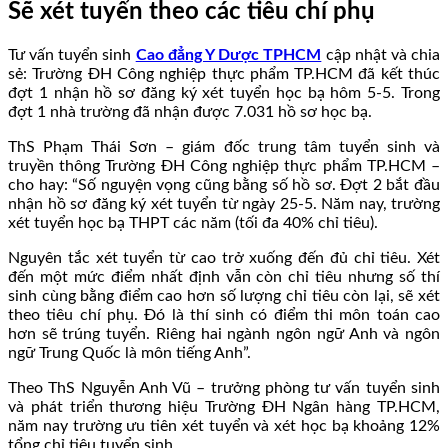
Sẽ xét tuyển theo các tiêu chí phụ
Tư vấn tuyển sinh
Cao đẳng Y Dược TPHCM
cập nhật và chia
sẻ: Trường ĐH Công nghiệp thực phẩm TP.HCM đã kết thúc
đợt 1 nhận hồ sơ đăng ký xét tuyển học bạ hôm 5-5. Trong
đợt 1 nhà trường đã nhận được 7.031 hồ sơ học bạ.
ThS Phạm Thái Sơn – giám đốc trung tâm tuyển sinh và
truyền thông Trường ĐH Công nghiệp thực phẩm TP.HCM –
cho hay: “Số nguyện vọng cũng bằng số hồ sơ. Đợt 2 bắt đầu
nhận hồ sơ đăng ký xét tuyển từ ngày 25-5. Năm nay, trường
xét tuyển học bạ THPT các năm (tối đa 40% chỉ tiêu).
Nguyên tắc xét tuyển từ cao trở xuống đến đủ chỉ tiêu. Xét
đến một mức điểm nhất định vẫn còn chỉ tiêu nhưng số thí
sinh cùng bằng điểm cao hơn số lượng chỉ tiêu còn lại, sẽ xét
theo tiêu chí phụ. Đó là thí sinh có điểm thi môn toán cao
hơn sẽ trúng tuyển. Riêng hai ngành ngôn ngữ Anh và ngôn
ngữ Trung Quốc là môn tiếng Anh”.
Theo ThS Nguyễn Anh Vũ – trưởng phòng tư vấn tuyển sinh
và phát triển thương hiệu Trường ĐH Ngân hàng TP.HCM,
năm nay trường ưu tiên xét tuyển và xét học bạ khoảng 12%
tổng chỉ tiêu tuyển sinh.