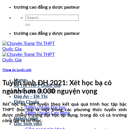
Chuyển
trường cao đẳng y dược pasteur
đến
nội
dung
trường cao đẳng y dược pasteur
Thông tin tuyển sinh
Home
Tuyển sinh ĐH 2021: Xét học bạ có
Kỳ Thi THPT Quốc Gia
ngành hơn 3.000 nguyện vọng
Tuyển sinh ĐH – CĐ
Đáp Án – Đề Thi
Điểm Chuẩn
Xét học bạ, xét tuyển theo kết quả quá trình học tập bậc
Điểm chuẩn Đại học
THPT (học bạ) là một trong các phương thức tuyển sinh
Điểm chuẩn Cao đẳng
được nhiều trường đại học áp dụng, trong đó có cả trường
Ngành nghề
công lập và tư thục.
Góc Sinh viên