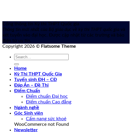
Cổng thông tin Kỳ thi THPT Quốc gia
Thông tin mới nhất của Bộ giáo dục về kỳ thi THPT quốc gia
và
xét tuyển vào đại học. Được cập nhật từ các trường và báo
điện tử uy tín.
Copyright 2026 ©
Flatsome Theme
Home
Kỳ Thi THPT Quốc Gia
Tuyển sinh ĐH – CĐ
Đáp Án – Đề Thi
Điểm Chuẩn
Điểm chuẩn Đại học
Điểm chuẩn Cao đẳng
Ngành nghề
Góc Sinh viên
Cẩm nang sức khoẻ
WooCommerce not Found
Newsletter