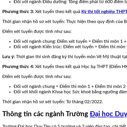
Đối với ngành Điều dưỡng: Tổng điểm phải từ 600 điểm trở
Phương thức 3:
Xét tuyển theo kết quả
Kỳ thi tốt nghiệp THP
Thời gian nhận hồ sơ xét tuyển: Thực hiện theo quy định của B
Điểm xét tuyển được tính như sau:
Đối với ngành chung: Điểm xét tuyển = Điểm thi môn 1 + 
Đối với ngành Kiến trúc: Điểm xét tuyển = Điểm thi môn 
Lưu ý:
Thời gian thí sinh đăng ký thi tuyển môn Vẽ Mỹ thuật t
Phương thức 4:
Xét tuyển theo kết quả Học bạ THPT (Điểm H
Điểm xét tuyển được tính như sau:
Đối với ngành chung = Điểm thi môn 1 + Điểm thi môn 2 +
Đối với khối ngành Khoa học Sức khoẻ bằng ngưỡng đảm 
Thời gian nhận hồ sơ xét tuyển: Từ tháng 02/2022.
Thông tin các ngành Trường
Đại học Duy
Trường Đại học Duy Tân có 5 trường và 2 viện đào tạo, chi ti