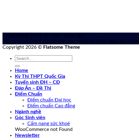
Cổng thông tin Kỳ thi THPT Quốc gia
Thông tin mới nhất của Bộ giáo dục về kỳ thi THPT quốc gia
và xét
Copyright 2026 ©
Flatsome Theme
Home
Kỳ Thi THPT Quốc Gia
Tuyển sinh ĐH – CĐ
Đáp Án – Đề Thi
Điểm Chuẩn
Điểm chuẩn Đại học
Điểm chuẩn Cao đẳng
Ngành nghề
Góc Sinh viên
Cẩm nang sức khoẻ
WooCommerce not Found
Newsletter