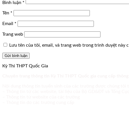
Bình luận
*
Tên
*
Email
*
Trang web
Lưu tên của tôi, email, và trang web trong trình duyệt này ch
Kỳ Thi THPT Quốc Gia
Chuyên trang thông tin Kỳ Thi THPT Quốc gia cung cấp thông
Nội dung thông tin tuyển sinh của các trường được chúng tôi 
– Thông tin từ các website, tài liệu của Bộ GD&ĐT và Tổng C
– Thông tin từ website của các trường
– Thông tin do các trường cung cấp