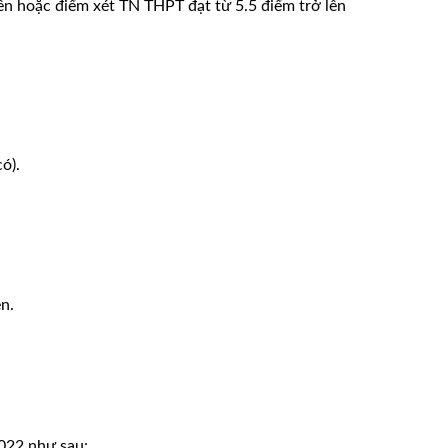
lên hoặc điểm xét TN THPT đạt từ 5.5 điểm trở lên
ó).
n.
2022 như sau: