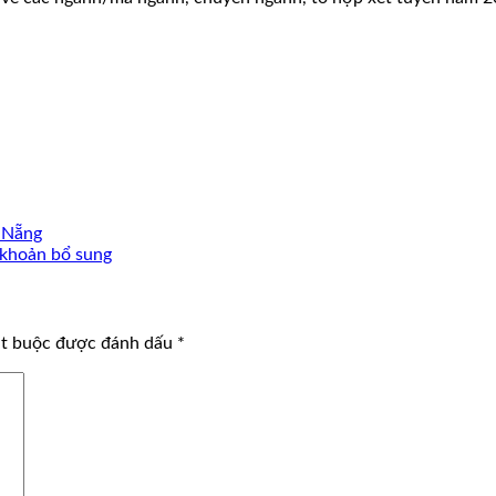
à Nẵng
i khoản bổ sung
ắt buộc được đánh dấu
*