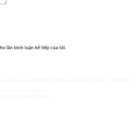
o lần bình luận kế tiếp của tôi.
 tin tuyển sinh chính thức từ Bộ GD & ĐT và các trường ĐH –
tập hợp từ các nguồn:
ục Giáo Dục Nghề Nghiệp;