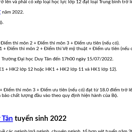
 lên và phải có xếp loại học lực lớp 12 đạt loại Trung bình trở 
T
năm 2022.
ộ.
Điểm thi môn 2 + Điểm thi môn 3 + Điểm ưu tiên (nếu có).
1 + Điểm thi môn 2 + Điểm thi Vẽ mỹ thuật + Điểm ưu tiên (nếu c
ại Trường Đại học Duy Tân đến 17h00 ngày 15/07/2022.
K1 + HK2 lớp 12 hoặc HK1 + HK2 lớp 11 và HK1 lớp 12).
 Điểm thi môn 3 + Điểm ưu tiên (nếu có) đạt từ 18.0 điểm trở lê
bảo chất lượng đầu vào theo quy định hiện hành của Bộ.
 Tân
tuyển sinh 2022
ết về các ngành/mã ngành, chuyên ngành, tổ hợp xét tuyển năm 