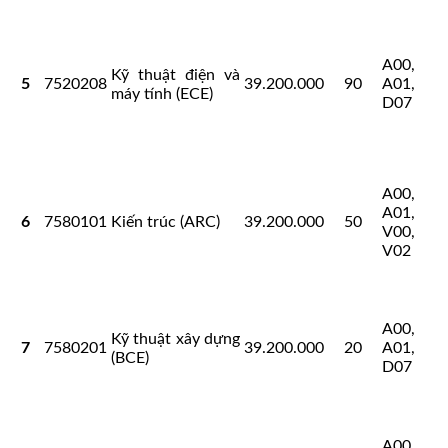
A00,
Kỹ thuật điện và
5
7520208
39.200.000
90
A01,
máy tính (ECE)
D07
A00,
A01,
6
7580101
Kiến trúc (ARC)
39.200.000
50
V00,
V02
A00,
Kỹ thuật xây dựng
7
7580201
39.200.000
20
A01,
(BCE)
D07
A00,