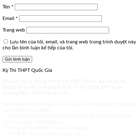
Tên
*
Email
*
Trang web
Lưu tên của tôi, email, và trang web trong trình duyệt này
cho lần bình luận kế tiếp của tôi.
Kỳ Thi THPT Quốc Gia
Chuyên trang thông tin Kỳ Thi THPT Quốc gia cung cấp
thông tin tuyển sinh chính thức từ Bộ GD & ĐT và các
trường ĐH – CĐ trên cả nước.
Nội dung thông tin tuyển sinh của các trường được chúng tôi
tập hợp từ các nguồn:
– Thông tin từ các website, tài liệu của Bộ GD&ĐT và Tổng
Cục Giáo Dục Nghề Nghiệp;
– Thông tin từ website của các trường
– Thông tin do các trường cung cấp