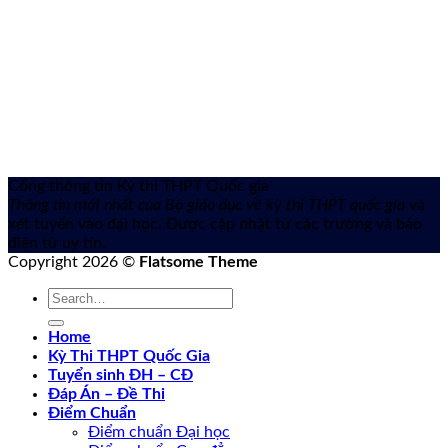
Cổng thông tin Kỳ thi THPT Quốc gia
Thông tin mới nhất của Bộ giáo dục về kỳ thi THPT quốc gia
và
xét tuyển vào đại học. Được cập nhật từ các trường và báo
điện tử uy tín.
Copyright 2026 ©
Flatsome Theme
Home
Kỳ Thi THPT Quốc Gia
Tuyển sinh ĐH – CĐ
Đáp Án – Đề Thi
Điểm Chuẩn
Điểm chuẩn Đại học