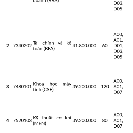
doanh (BBA)
D03,
D05
A00,
A01,
Tài chính và kế
2
7340202
41.800.000
60
D01,
toán (BFA)
D03,
D05
A00,
Khoa học máy
3
7480101
39.200.000
120
A01,
tính (CSE)
D07
A00,
Kỹ thuật cơ khí
4
7520103
39.200.000
80
A01,
(MEN)
D07