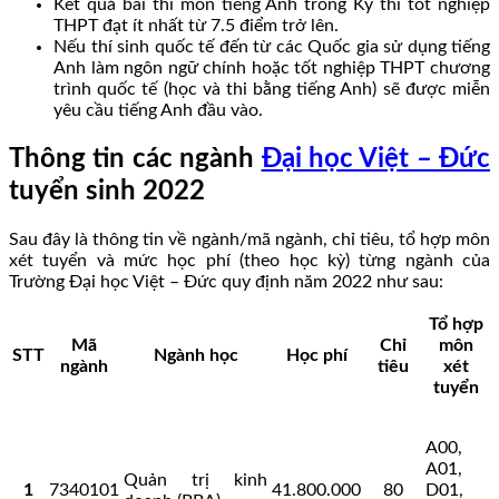
Kết quả bài thi môn tiếng Anh trong Kỳ thi tốt nghiệp
THPT đạt ít nhất từ 7.5 điểm trở lên.
Nếu thí sinh quốc tế đến từ các Quốc gia sử dụng tiếng
Anh làm ngôn ngữ chính hoặc tốt nghiệp THPT chương
trình quốc tế (học và thi bằng tiếng Anh) sẽ được miễn
yêu cầu tiếng Anh đầu vào.
Thông tin các ngành
Đại học Việt – Đức
tuyển sinh 2022
Sau đây là thông tin về ngành/mã ngành, chỉ tiêu, tổ hợp môn
xét tuyển và mức học phí (theo học kỳ) từng ngành của
Trường Đại học Việt – Đức quy định năm 2022 như sau:
Tổ hợp
Mã
Chỉ
môn
STT
Ngành học
Học phí
ngành
tiêu
xét
tuyển
A00,
A01,
Quản trị kinh
1
7340101
41.800.000
80
D01,