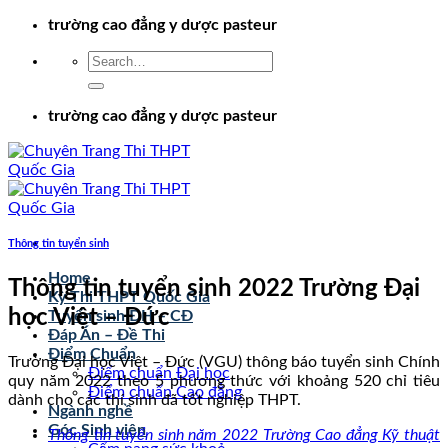
Chuyển
trường cao đẳng y dược pasteur
đến
nội
dung
trường cao đẳng y dược pasteur
Thông tin tuyển sinh
Home
Thông tin tuyển sinh 2022 Trường Đại
Kỳ Thi THPT Quốc Gia
học Việt – Đức
Tuyển sinh ĐH – CĐ
Đáp Án – Đề Thi
Điểm Chuẩn
Trường Đại học Việt – Đức (VGU) thông báo tuyển sinh Chính
Điểm chuẩn Đại học
quy năm 2022 theo 5 phương thức với khoảng 520 chỉ tiêu
Điểm chuẩn Cao đẳng
dành cho các thí sinh đã tốt nghiệp THPT.
Ngành nghề
Góc Sinh viên
Thông tin tuyển sinh năm 2022 Trường Cao đẳng Kỹ thuật