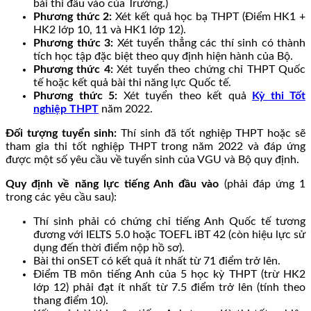
bài thi đầu vào của Trường.)
Phương thức 2:
Xét kết quả học bạ THPT (Điểm HK1 +
HK2 lớp 10, 11 và HK1 lớp 12).
Phương thức 3:
Xét tuyển thẳng các thí sinh có thành
tích học tập đặc biệt theo quy định hiện hành của Bộ.
Phương thức 4:
Xét tuyển theo chứng chỉ THPT Quốc
tế hoặc kết quả bài thi năng lực Quốc tế.
Phương thức 5:
Xét tuyển theo kết quả
Kỳ thi Tốt
nghiệp THPT
năm 2022.
Đối tượng tuyển sinh:
Thí sinh đã tốt nghiệp THPT hoặc sẽ
tham gia thi tốt nghiệp THPT trong năm 2022 và đáp ứng
được một số yêu cầu về tuyển sinh của VGU và Bộ quy định.
Quy định về năng lực tiếng Anh đầu vào
(phải đáp ứng 1
trong các yêu cầu sau):
Thí sinh phải có chứng chỉ tiếng Anh Quốc tế tương
đương với IELTS 5.0 hoặc TOEFL iBT 42 (còn hiệu lực sử
dụng đến thời điểm nộp hồ sơ).
Bài thi onSET có kết quả ít nhất từ 71 điểm trở lên.
Điểm TB môn tiếng Anh của 5 học kỳ THPT (trừ HK2
lớp 12) phải đạt ít nhất từ 7.5 điểm trở lên (tính theo
thang điểm 10).