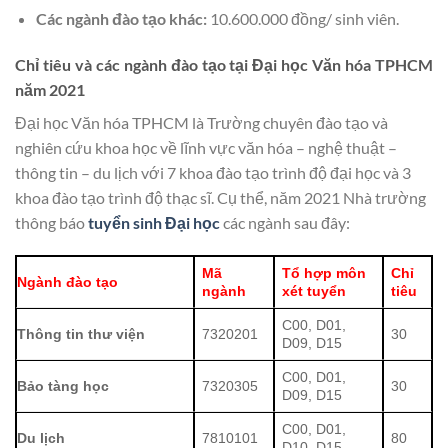
Các ngành đào tạo khác:
10.600.000 đồng/ sinh viên.
Chỉ tiêu và các ngành đào tạo tại Đại học Văn hóa TPHCM
năm 2021
Đại học Văn hóa TPHCM là Trường chuyên đào tạo và
nghiên cứu khoa học về lĩnh vực văn hóa – nghệ thuật –
thông tin – du lịch với 7 khoa đào tạo trình độ đại học và 3
khoa đào tạo trình độ thạc sĩ. Cụ thể, năm 2021 Nhà trường
thông báo
tuyển sinh Đại học
các ngành sau đây:
Mã
Tổ hợp môn
Chỉ
Ngành đào tạo
ngành
xét tuyển
tiêu
C00, D01,
Thông tin thư viện
7320201
30
D09, D15
C00, D01,
Bảo tàng học
7320305
30
D09, D15
C00, D01,
Du lịch
7810101
80
D10, D15