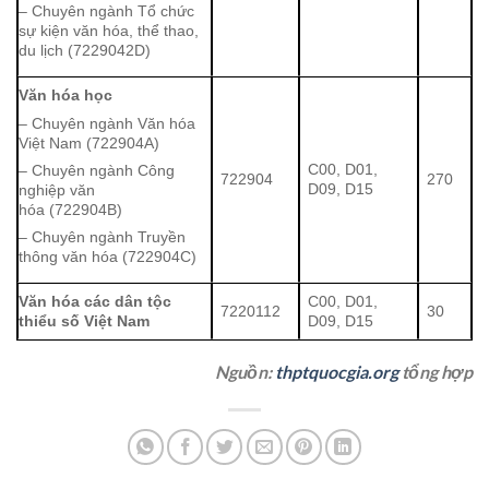
– Chuyên ngành Tổ chức
sự kiện văn hóa, thể thao,
du lịch (7229042D)
Văn hóa học
– Chuyên ngành Văn hóa
Việt Nam (722904A)
C00, D01,
– Chuyên ngành Công
722904
270
D09, D15
nghiệp văn
hóa (722904B)
– Chuyên ngành Truyền
thông văn hóa (722904C)
Văn hóa các dân tộc
C00, D01,
7220112
30
thiểu số Việt Nam
D09, D15
Nguồn:
thptquocgia.org
tổng hợp