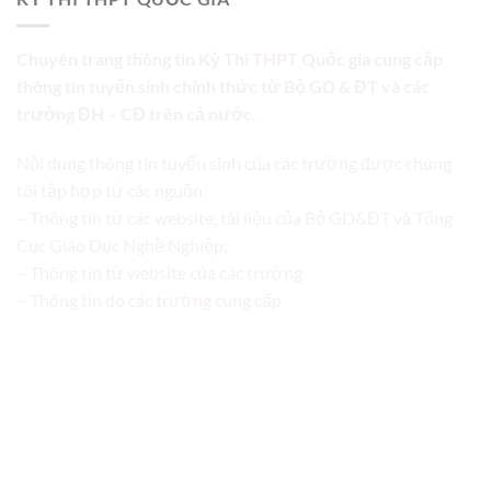
Chuyên trang thông tin Kỳ Thi THPT Quốc gia cung cấp
thông tin tuyển sinh chính thức từ Bộ GD & ĐT và các
trường ĐH – CĐ trên cả nước.
Nội dung thông tin tuyển sinh của các trường được chúng
tôi tập hợp từ các nguồn:
– Thông tin từ các website, tài liệu của Bộ GD&ĐT và Tổng
Cục Giáo Dục Nghề Nghiệp;
– Thông tin từ website của các trường
– Thông tin do các trường cung cấp