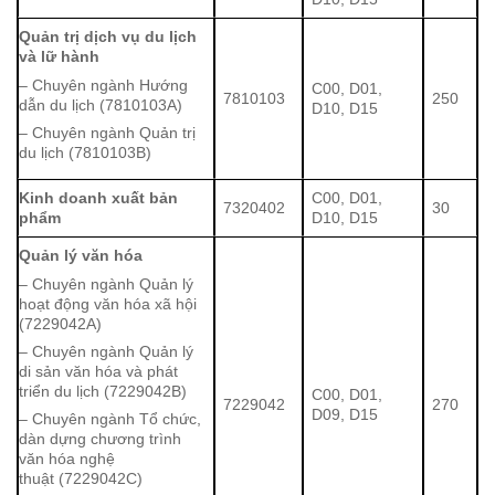
Quản trị dịch vụ du lịch
và lữ hành
– Chuyên ngành Hướng
C00, D01,
7810103
250
dẫn du lịch (7810103A)
D10, D15
– Chuyên ngành Quản trị
du lịch (7810103B)
Kinh doanh xuất bản
C00, D01,
7320402
30
phẩm
D10, D15
Quản lý văn hóa
– Chuyên ngành Quản lý
hoạt động văn hóa xã hội
(7229042A)
– Chuyên ngành Quản lý
di sản văn hóa và phát
triển du lịch (7229042B)
C00, D01,
7229042
270
D09, D15
– Chuyên ngành Tổ chức,
dàn dựng chương trình
văn hóa nghệ
thuật (7229042C)