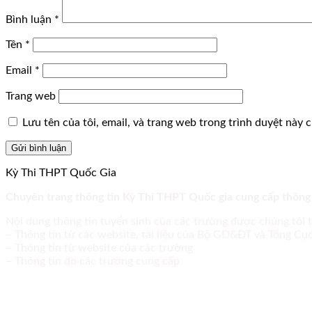
Bình luận
*
Tên
*
Email
*
Trang web
Lưu tên của tôi, email, và trang web trong trình duyệt này ch
Kỳ Thi THPT Quốc Gia
Chuyên trang thông tin Kỳ Thi THPT Quốc gia cung cấp thông
Nội dung thông tin tuyển sinh của các trường được chúng tôi 
– Thông tin từ các website, tài liệu của Bộ GD&ĐT và Tổng C
– Thông tin từ website của các trường
– Thông tin do các trường cung cấp