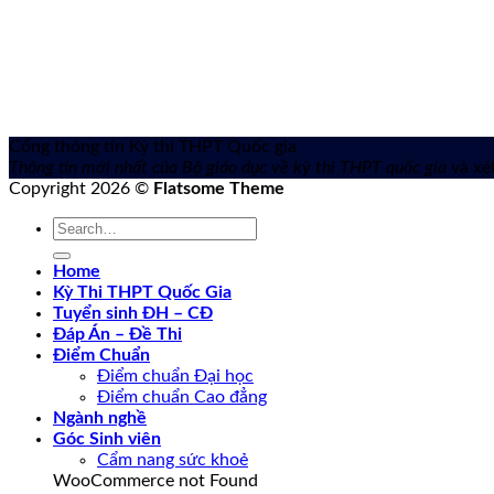
Cổng thông tin Kỳ thi THPT Quốc gia
Thông tin mới nhất của Bộ giáo dục về kỳ thi THPT quốc gia
và xét
Copyright 2026 ©
Flatsome Theme
Home
Kỳ Thi THPT Quốc Gia
Tuyển sinh ĐH – CĐ
Đáp Án – Đề Thi
Điểm Chuẩn
Điểm chuẩn Đại học
Điểm chuẩn Cao đẳng
Ngành nghề
Góc Sinh viên
Cẩm nang sức khoẻ
WooCommerce not Found