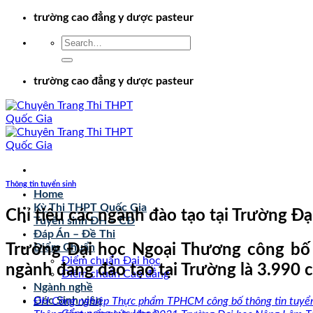
Chuyển
trường cao đẳng y dược pasteur
đến
nội
dung
trường cao đẳng y dược pasteur
Thông tin tuyển sinh
Home
Kỳ Thi THPT Quốc Gia
Chỉ tiêu các ngành đào tạo tại Trường 
Tuyển sinh ĐH – CĐ
Đáp Án – Đề Thi
Trường Đại học Ngoại Thương công bố t
Điểm Chuẩn
Điểm chuẩn Đại học
ngành đang đào tạo tại Trường là 3.990 ch
Điểm chuẩn Cao đẳng
Ngành nghề
Góc Sinh viên
ĐH Công nghiệp Thực phẩm TPHCM công bố thông tin tuyển