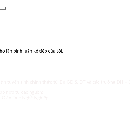
o lần bình luận kế tiếp của tôi.
 tin tuyển sinh chính thức từ Bộ GD & ĐT và các trường ĐH –
tập hợp từ các nguồn:
ục Giáo Dục Nghề Nghiệp;