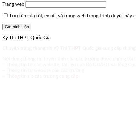
Trang web
Lưu tên của tôi, email, và trang web trong trình duyệt này ch
Kỳ Thi THPT Quốc Gia
Chuyên trang thông tin Kỳ Thi THPT Quốc gia cung cấp thông
Nội dung thông tin tuyển sinh của các trường được chúng tôi 
– Thông tin từ các website, tài liệu của Bộ GD&ĐT và Tổng C
– Thông tin từ website của các trường
– Thông tin do các trường cung cấp