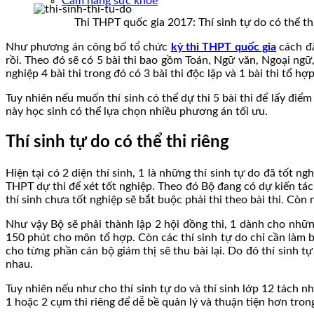
Cẩm nang sức khoẻ
Thi THPT quốc gia 2017: Thí sinh tự do có thể th
Như phương án công bố tổ chức
kỳ thi THPT quốc gia
cách đâ
rồi. Theo đó sẽ có 5 bài thi bao gồm Toán, Ngữ văn, Ngoại ngữ,
nghiệp 4 bài thi trong đó có 3 bài thi độc lập và 1 bài thi tổ hợp
Tuy nhiên nếu muốn thí sinh có thể dự thi 5 bài thi để lấy đi
này học sinh có thể lựa chọn nhiều phương án tối ưu.
Thí sinh tự do có thể thi riêng
Hiện tại có 2 diện thí sinh, 1 là những thí sinh tự do đã tố
THPT dự thi để xét tốt nghiệp. Theo đó Bộ đang có dự kiến tách
thí sinh chưa tốt nghiệp sẽ bắt buộc phải thi theo bài thi. Còn 
Như vậy Bộ sẽ phải thành lập 2 hội đồng thi, 1 dành cho những 
150 phút cho môn tổ hợp. Còn các thí sinh tự do chỉ cần làm b
cho từng phần cán bộ giám thị sẽ thu bài lại. Do đó thí sinh t
nhau.
Tuy nhiên nếu như cho thí sinh tự do và thí sinh lớp 12 tách n
1 hoặc 2 cụm thi riêng để dễ bề quản lý và thuận tiện hơn trong 