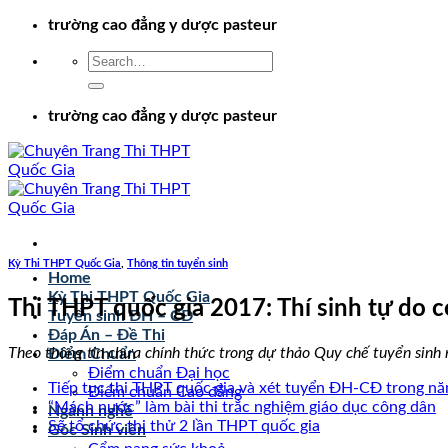
Chuyển
trường cao đẳng y dược pasteur
đến
nội
dung
trường cao đẳng y dược pasteur
Kỳ Thi THPT Quốc Gia
,
Thông tin tuyển sinh
Home
Kỳ Thi THPT Quốc Gia
Thi THPT quốc gia 2017: Thí sinh tự do có
Tuyển sinh ĐH – CĐ
Đáp Án – Đề Thi
Theo thông tin chưa chính thức trong dự thảo Quy chế tuyển sinh n
Điểm Chuẩn
Điểm chuẩn Đại học
Tiếp tục thi THPT quốc gia và xét tuyển ĐH-CĐ trong n
Điểm chuẩn Cao đẳng
“Mách nước” làm bài thi trắc nghiệm giáo dục công dân
Ngành nghề
Sẽ tổ chức thi thử 2 lần THPT quốc gia
Góc Sinh viên