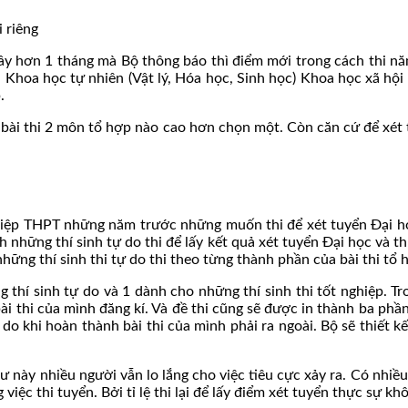
i riêng
y hơn 1 tháng mà Bộ thông báo thì điểm mới trong cách thi nă
 Khoa học tự nhiên (Vật lý, Hóa học, Sinh học) Khoa học xã hội (
.
ểm bài thi 2 môn tổ hợp nào cao hơn chọn một. Còn căn cứ để xét
t nghiệp THPT những năm trước những muốn thi để xét tuyển Đại h
 những thí sinh tự do thi để lấy kết quả xét tuyển Đại học và th
những thí sinh thi tự do thi theo từng thành phần của bài thi tổ 
thí sinh tự do và 1 dành cho những thí sinh thi tốt nghiệp. Tro
ài thi của mình đăng kí. Và đề thi cũng sẽ được in thành ba phần
ự do khi hoàn thành bài thi của mình phải ra ngoài. Bộ sẽ thiết k
hư này nhiều người vẫn lo lắng cho việc tiêu cực xảy ra. Có nhiều
việc thi tuyển. Bởi tỉ lệ thi lại để lấy điểm xét tuyển thực sự k