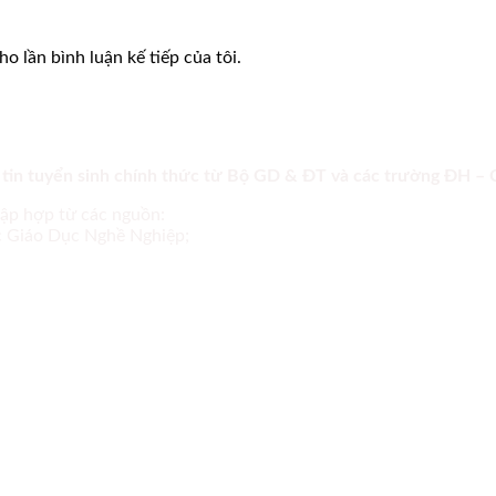
o lần bình luận kế tiếp của tôi.
 tin tuyển sinh chính thức từ Bộ GD & ĐT và các trường ĐH –
tập hợp từ các nguồn:
ục Giáo Dục Nghề Nghiệp;