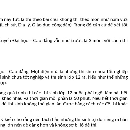
m nay tức là thi theo bài chứ không thi theo môn như năm vừa
Lịch sử, Địa lý, Giáo dục công dân). Trong đó căn cứ để xét tốt
 tuyển Đại học – Cao đẳng vẫn như trước là 3 môn, với cách thi
ọc – Cao đẳng. Một diện nữa là những thí sinh chưa tốt nghiệp
í sinh chưa tốt nghiệp và thí sinh lớp 12 ra. Nếu như thế những
hợp.
ng quá trình thi các thí sinh lớp 12 buộc phải ngồi làm bài hết
 khác nhau và thời gian mỗi phần là 50 phút. Nếu hết thời gian
ế để thí sinh không thể gian lận được bằng cách các đề thi khác
 ý kiến cho rằng nên tách hẳn những thí sinh tự do riêng ra hẳn
hông lớn nên dễ dàng hơn và không sợ bị lộ đề thi.