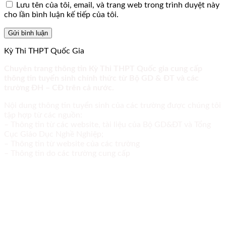
Lưu tên của tôi, email, và trang web trong trình duyệt này
cho lần bình luận kế tiếp của tôi.
Kỳ Thi THPT Quốc Gia
Chuyên trang thông tin Kỳ Thi THPT Quốc gia cung cấp
thông tin tuyển sinh chính thức từ Bộ GD & ĐT và các
trường ĐH – CĐ trên cả nước.
Nội dung thông tin tuyển sinh của các trường được chúng tôi
tập hợp từ các nguồn:
– Thông tin từ các website, tài liệu của Bộ GD&ĐT và Tổng
Cục Giáo Dục Nghề Nghiệp;
– Thông tin từ website của các trường
– Thông tin do các trường cung cấp