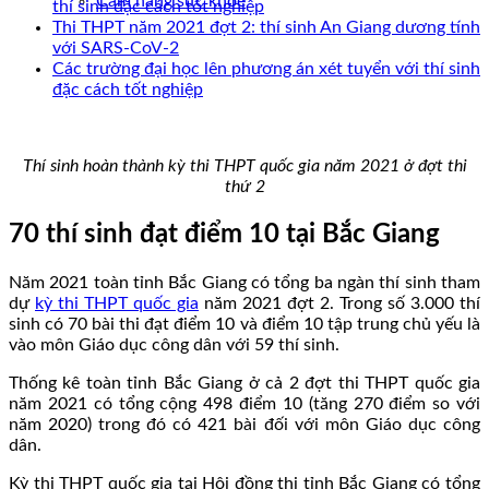
Cẩm nang sức khoẻ
thí sinh đặc cách tốt nghiệp
Thi THPT năm 2021 đợt 2: thí sinh An Giang dương tính
với SARS-CoV-2
Các trường đại học lên phương án xét tuyển với thí sinh
đặc cách tốt nghiệp
Thí sinh hoàn thành kỳ thi THPT quốc gia năm 2021 ở đợt thi
thứ 2
70 thí sinh đạt điểm 10 tại Bắc Giang
Năm 2021 toàn tỉnh Bắc Giang có tổng ba ngàn thí sinh tham
dự
kỳ thi THPT quốc gia
năm 2021 đợt 2. Trong số 3.000 thí
sinh có 70 bài thi đạt điểm 10 và điểm 10 tập trung chủ yếu là
vào môn Giáo dục công dân với 59 thí sinh.
Thống kê toàn tỉnh Bắc Giang ở cả 2 đợt thi THPT quốc gia
năm 2021 có tổng cộng 498 điểm 10 (tăng 270 điểm so với
năm 2020) trong đó có 421 bài đối với môn Giáo dục công
dân.
Kỳ thi THPT quốc gia tại Hội đồng thi tỉnh Bắc Giang có tổng