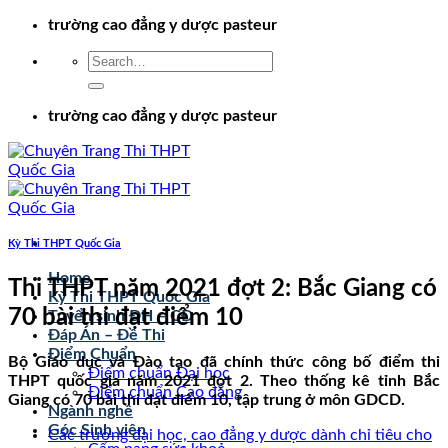
Chuyển
trường cao đẳng y dược pasteur
đến
nội
dung
trường cao đẳng y dược pasteur
Kỳ Thi THPT Quốc Gia
Home
Thi THPT năm 2021 đợt 2: Bắc Giang có
Kỳ Thi THPT Quốc Gia
70 bài thi đạt điểm 10
Tuyển sinh ĐH – CĐ
Đáp Án – Đề Thi
Điểm Chuẩn
Bộ Giáo dục và Đào tạo đã chính thức công bố điểm thi
Điểm chuẩn Đại học
THPT quốc gia năm 2021 đợt 2. Theo thống kê tỉnh Bắc
Điểm chuẩn Cao đẳng
Giang có 70 bài thi đạt điểm 10, tập trung ở môn GDCD.
Ngành nghề
Góc Sinh viên
Các trường đại học, cao đẳng y dược dành chỉ tiêu cho