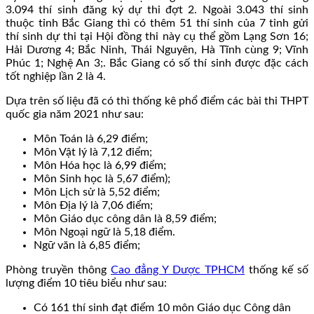
3.094 thí sinh đăng ký dự thi đợt 2. Ngoài 3.043 thí sinh
thuộc tỉnh Bắc Giang thì có thêm 51 thí sinh của 7 tỉnh gửi
thí sinh dự thi tại Hội đồng thi này cụ thể gồm Lạng Sơn 16;
Hải Dương 4; Bắc Ninh, Thái Nguyên, Hà Tĩnh cùng 9; Vĩnh
Phúc 1; Nghệ An 3;. Bắc Giang có số thí sinh được đặc cách
tốt nghiệp lần 2 là 4.
Dựa trên số liệu đã có thì thống kê phổ điểm các bài thi THPT
quốc gia năm 2021 như sau:
Môn Toán là 6,29 điểm;
Môn Vật lý là 7,12 điểm;
Môn Hóa học là 6,99 điểm;
Môn Sinh học là 5,67 điểm);
Môn Lịch sử là 5,52 điểm;
Môn Địa lý là 7,06 điểm;
Môn Giáo dục công dân là 8,59 điểm;
Môn Ngoại ngữ là 5,18 điểm.
Ngữ văn là 6,85 điểm;
Phòng truyền thông
Cao đẳng Y Dược TPHCM
thống kế số
lượng điểm 10 tiêu biểu như sau:
Có 161 thí sinh đạt điểm 10 môn Giáo dục Công dân