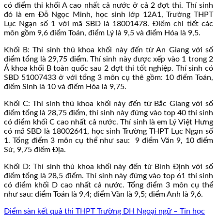
có điểm thi khối A cao nhất cả nước ở cả 2 đợt thi. Thí sinh
đó là em Đỗ Ngọc Minh, học sinh lớp 12A1, Trường THPT
Lục Ngạn số 1 với mã SBD là 18001478. Điểm chi tiết các
môn gồm 9,6 điểm Toán, điểm Lý là 9,5 và điểm Hóa là 9,5.
Khối B: Thí sinh thủ khoa khối này đến từ An Giang với số
điểm tổng là 29,75 điểm. Thí sinh này được xếp vào 1 trong 2
Á khoa khối B toàn quốc sau 2 đợt thi tốt nghiệp. Thí sinh có
SBD 51007433 ở với tổng 3 môn cụ thê gồm: 10 điểm Toán,
điểm Sinh là 10 và điểm Hóa là 9,75.
Khối C: Thí sinh thủ khoa khối này đến từ Bắc Giang với số
điểm tổng là 28,75 điểm, thí sinh này đứng vào top 40 thí sinh
có điểm khối C cao nhất cả nước. Thí sinh là em Lý Việt Hưng
có mã SBD là 18002641, học sinh Trường THPT Lục Ngạn số
1. Tổng điểm 3 môn cụ thể như sau: 9 điểm Văn 9, 10 điểm
Sử, 9,75 điểm Địa.
Khối D: Thí sinh thủ khoa khối này đến từ Bình Định với số
điểm tổng là 28,5 điểm. Thí sinh này đứng vào top 61 thí sinh
có điểm khối D cao nhất cả nước. Tổng điểm 3 môn cụ thể
như sau: điểm Toán là 9,4; điểm Văn là 9,5; điểm Anh là 9,6.
Điểm sàn kết quả thi THPT Trường ĐH Ngoại ngữ – Tin học