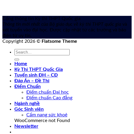
Cổng thông tin Kỳ thi THPT Quốc gia
Thông tin mới nhất của Bộ giáo dục về kỳ thi THPT quốc gia
và
xét tuyển vào đại học. Được cập nhật từ các trường và báo
điện tử uy tín.
Copyright 2026 ©
Flatsome Theme
Home
Kỳ Thi THPT Quốc Gia
Tuyển sinh ĐH – CĐ
Đáp Án – Đề Thi
Điểm Chuẩn
Điểm chuẩn Đại học
Điểm chuẩn Cao đẳng
Ngành nghề
Góc Sinh viên
Cẩm nang sức khoẻ
WooCommerce not Found
Newsletter