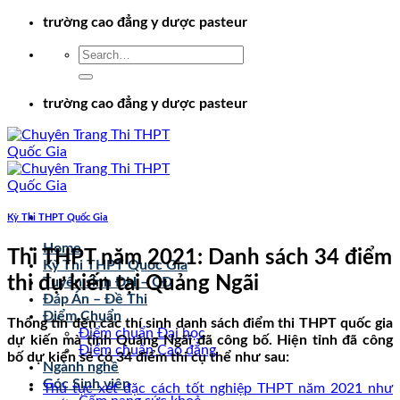
Chuyển
trường cao đẳng y dược pasteur
đến
nội
dung
trường cao đẳng y dược pasteur
Kỳ Thi THPT Quốc Gia
Home
Thi THPT năm 2021: Danh sách 34 điểm
Kỳ Thi THPT Quốc Gia
thi dự kiến tại Quảng Ngãi
Tuyển sinh ĐH – CĐ
Đáp Án – Đề Thi
Điểm Chuẩn
Thông tin đến các thí sinh danh sách điểm thi THPT quốc gia
Điểm chuẩn Đại học
dự kiến mà tỉnh Quảng Ngãi đã công bố. Hiện tỉnh đã công
Điểm chuẩn Cao đẳng
bố dự kiến sẽ có 34 điểm thi cụ thể như sau:
Ngành nghề
Góc Sinh viên
Thủ tục xét đặc cách tốt nghiệp THPT năm 2021 như