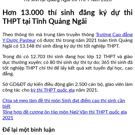
Hơn 13.000 thí sinh đăng ký dự thi
THPT tại Tĩnh Quảng Ngãi
Theo thông tin mà trung tâm truyền thông
Trường Cao đẳng
Y Dược Pasteur
có được thì trong năm 2021 toàn tỉnh Quảng
Ngãi có 13.148 thí sinh đăng ký dự thi tốt nghiệp THPT.
Trong đó có 12.703 thí sinh đang học lớp 12 THPT và giáo
dục thường xuyên; có 80 thí sinh dự thi tự do; 365 thí sinh đã
tốt nghiệp THPT chỉ thi để lấy kết quả xét tuyển đại học, cao
đẳng.
Sở GD&ĐT dự kiến điều động gần 2.500 cán bộ, giáo viên làm
công tác cho
kỳ thi THPT quốc gia
năm 2021.
Chia sẻ mẹo làm đề thi môn Sinh đạt điểm cao thí sinh cần
biết
Tổng hợp đề cương ôn tập môn Ngữ Văn thi THPT quốc gia
2021
Để lại một bình luận