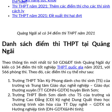
Cẩm nang sức khoẻ
thế nào?
Thi THPT năm 2021: Thêm các điểm thi cho các thí sinh
cách ly
Thi THPT năm 2021: Đề xuất thi hai đợt
Quảng Ngãi sẽ có 34 điểm thi THPT năm 2021
Danh sách điểm thi THPT tại Quảng
Ngãi
Theo thông tin mới nhất từ Sở GD&ĐT tỉnh Quảng Ngãi dự
kiến có 34 điểm thi tốt nghiệp
THPT quốc gia
năm 2021, với
566 phòng thi. Theo đó, các điểm thi cụ thể như sau:
Trường THPT Trần Kỳ Phong dành cho thí sinh (TS) của
trường và Trung tâm Giáo dục nghề nghiệp – Giáo dục
thường xuyên (TT GDNN-GDTX) huyện Bình Sơn;
Trường THPT Bình Sơn dành cho TS của trường và
Trường Cao Đẳng (CĐ) Kỹ nghệ Dung Quất theo học
chương trình văn hóa của TT Dạy nghề – GDTX và
Hướng nghiệp tỉnh (DN-GDTX&HN tỉnh);