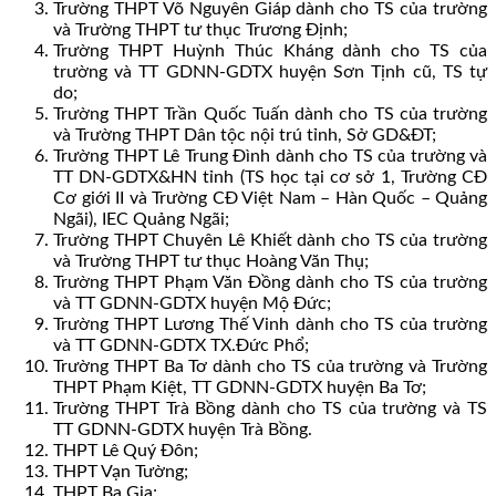
Trường THPT Võ Nguyên Giáp dành cho TS của trường
và Trường THPT tư thục Trương Định;
Trường THPT Huỳnh Thúc Kháng dành cho TS của
trường và TT GDNN-GDTX huyện Sơn Tịnh cũ, TS tự
do;
Trường THPT Trần Quốc Tuấn dành cho TS của trường
và Trường THPT Dân tộc nội trú tỉnh, Sở GD&ĐT;
Trường THPT Lê Trung Đình dành cho TS của trường và
TT DN-GDTX&HN tỉnh (TS học tại cơ sở 1, Trường CĐ
Cơ giới II và Trường CĐ Việt Nam – Hàn Quốc – Quảng
Ngãi), IEC Quảng Ngãi;
Trường THPT Chuyên Lê Khiết dành cho TS của trường
và Trường THPT tư thục Hoàng Văn Thụ;
Trường THPT Phạm Văn Đồng dành cho TS của trường
và TT GDNN-GDTX huyện Mộ Đức;
Trường THPT Lương Thế Vinh dành cho TS của trường
và TT GDNN-GDTX TX.Đức Phổ;
Trường THPT Ba Tơ dành cho TS của trường và Trường
THPT Phạm Kiệt, TT GDNN-GDTX huyện Ba Tơ;
Trường THPT Trà Bồng dành cho TS của trường và TS
TT GDNN-GDTX huyện Trà Bồng.
THPT Lê Quý Đôn;
THPT Vạn Tường;
THPT Ba Gia;