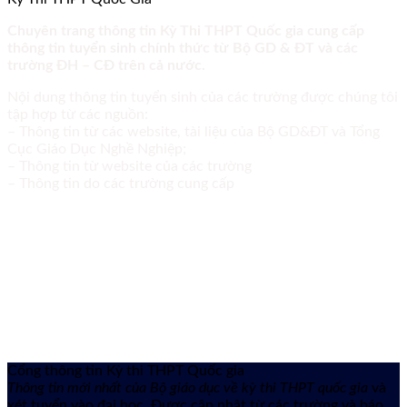
Chuyên trang thông tin Kỳ Thi THPT Quốc gia cung cấp
thông tin tuyển sinh chính thức từ Bộ GD & ĐT và các
trường ĐH – CĐ trên cả nước.
Nội dung thông tin tuyển sinh của các trường được chúng tôi
tập hợp từ các nguồn:
– Thông tin từ các website, tài liệu của Bộ GD&ĐT và Tổng
Cục Giáo Dục Nghề Nghiệp;
– Thông tin từ website của các trường
– Thông tin do các trường cung cấp
Cổng thông tin Kỳ thi THPT Quốc gia
Thông tin mới nhất của Bộ giáo dục về kỳ thi THPT quốc gia
và
xét tuyển vào đại học. Được cập nhật từ các trường và báo