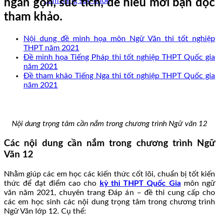
Cẩm nang sức khoẻ
ngắn gọn, súc tích, dễ hiểu mời bạn đọc
tham khảo.
Nội dung đề minh họa môn Ngữ Văn thi tốt nghiệp
THPT năm 2021
Đề minh họa Tiếng Pháp thi tốt nghiệp THPT Quốc gia
năm 2021
Đề tham khảo Tiếng Nga thi tốt nghiệp THPT Quốc gia
năm 2021
Nội dung trọng tâm cần nắm trong chương trình Ngữ văn 12
Các nội dung cần nắm trong chương trình Ngữ
Văn 12
Nhằm giúp các em học các kiến thức cốt lõi, chuẩn bị tốt kiến
thức để đạt điểm cao cho
kỳ thi THPT Quốc Gia
môn ngữ
văn năm 2021, chuyên trang Đáp án – đề thi cung cấp cho
các em học sinh các nội dung trọng tâm trong chương trình
Ngữ Văn lớp 12. Cụ thể: