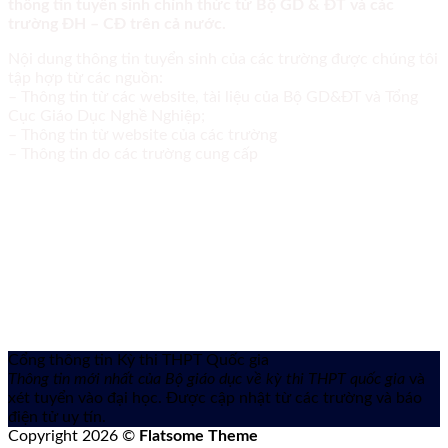
thông tin tuyển sinh chính thức từ Bộ GD & ĐT và các
trường ĐH – CĐ trên cả nước.
Nội dung thông tin tuyển sinh của các trường được chúng tôi
tập hợp từ các nguồn:
– Thông tin từ các website, tài liệu của Bộ GD&ĐT và Tổng
Cục Giáo Dục Nghề Nghiệp;
– Thông tin từ website của các trường
– Thông tin do các trường cung cấp
Cổng thông tin Kỳ thi THPT Quốc gia
Thông tin mới nhất của Bộ giáo dục về kỳ thi THPT quốc gia
và
xét tuyển vào đại học. Được cập nhật từ các trường và báo
điện tử uy tín.
Copyright 2026 ©
Flatsome Theme