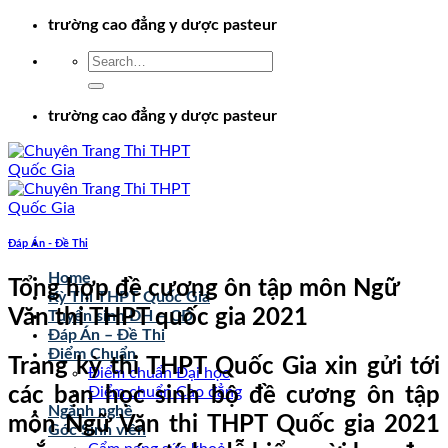
Chuyển
trường cao đẳng y dược pasteur
đến
nội
dung
trường cao đẳng y dược pasteur
Đáp Án - Đề Thi
Home
Tổng hợp đề cương ôn tập môn Ngữ
Kỳ Thi THPT Quốc Gia
Văn thi THPT quốc gia 2021
Tuyển sinh ĐH – CĐ
Đáp Án – Đề Thi
Điểm Chuẩn
Trang kỳ thi THPT Quốc Gia xin gửi tới
Điểm chuẩn Đại học
các bạn học sinh bộ đề cương ôn tập
Điểm chuẩn Cao đẳng
Ngành nghề
môn Ngữ Văn thi THPT Quốc gia 2021
Góc Sinh viên