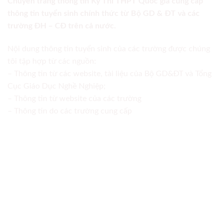
Chuyên trang thông tin Kỳ Thi THPT Quốc gia cung cấp
thông tin tuyển sinh chính thức từ Bộ GD & ĐT và các
trường ĐH – CĐ trên cả nước.
Nội dung thông tin tuyển sinh của các trường được chúng
tôi tập hợp từ các nguồn:
– Thông tin từ các website, tài liệu của Bộ GD&ĐT và Tổng
Cục Giáo Dục Nghề Nghiệp;
– Thông tin từ website của các trường
– Thông tin do các trường cung cấp