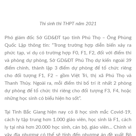
Thí sinh thi THPT năm 2021
Phó giám đốc Sở GD&ĐT tạo tỉnh Phú Thọ –
Ông Phùng
Quốc Lập thông tin: “Trong trường hợp diễn biến xảy ra
phức tạp, ví dụ có trường hợp F0, F1, F2, đối với điểm thi
và phòng dự phòng, Sở GD&ĐT Phú Thọ dự kiến ngoài 39
điểm chính, thành lập 3 điểm dự phòng để tổ chức riêng
cho đối tượng F1, F2 – gồm Việt Trì, thị xã Phú Thọ và
Thanh Thủy.
Ngoài ra, mỗi điểm thi bố trí ít nhất 2 phòng
dự phòng để tổ chức thi riêng cho đối tượng F3, F4, hoặc
những học sinh có biểu hiện ho sốt”.
Tại Tỉnh Bắc Giang hiện nay c
ó 8 học sinh mắc Covid-19,
cách ly tập trung hơn 1.000 giáo viên, học sinh là F1, cách
ly tại nhà hơn 20.000 học sinh, cán bộ, giáo viên… Chính vì
vậy
địa phương có thể sẽ tính đến phương án đề xuất Bộ