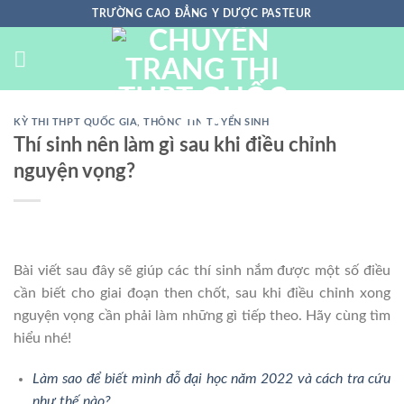
Chuyển
TRƯỜNG CAO ĐẲNG Y DƯỢC PASTEUR
đến
nội
dung
KỲ THI THPT QUỐC GIA
,
THÔNG TIN TUYỂN SINH
Thí sinh nên làm gì sau khi điều chỉnh
nguyện vọng?
Bài viết sau đây sẽ giúp các thí sinh nắm được một số điều
cần biết cho giai đoạn then chốt, sau khi điều chỉnh xong
nguyện vọng cần phải làm những gì tiếp theo. Hãy cùng tìm
hiểu nhé!
Làm sao để biết mình đỗ đại học năm 2022 và cách tra cứu
như thế nào?