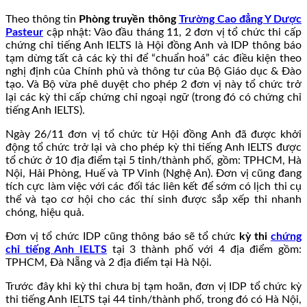
Theo thông tin
Phòng truyền thông
Trường Cao đẳng Y Dược
Pasteur
cập nhật: Vào đầu tháng 11, 2 đơn vị tổ chức thi cấp
chứng chỉ tiếng Anh IELTS là Hội đồng Anh và IDP thông báo
tạm dừng tất cả các kỳ thi để “chuẩn hoá” các điều kiện theo
nghị định của Chính phủ và thông tư của Bộ Giáo dục & Đào
tạo. Và Bộ vừa phê duyệt cho phép 2 đơn vị này tổ chức trở
lại các kỳ thi cấp chứng chỉ ngoại ngữ (trong đó có chứng chỉ
tiếng Anh IELTS).
Ngày 26/11 đơn vị tổ chức từ Hội đồng Anh đã được khởi
động tổ chức trở lại và cho phép kỳ thi tiếng Anh IELTS được
tổ chức ở 10 địa điểm tại 5 tỉnh/thành phố, gồm: TPHCM, Hà
Nội, Hải Phòng, Huế và TP Vinh (Nghệ An). Đơn vị cũng đang
tích cực làm việc với các đối tác liên kết để sớm có lịch thi cụ
thể và tạo cơ hội cho các thí sinh được sắp xếp thi nhanh
chóng, hiệu quả.
Đơn vị tổ chức IDP cũng thông báo sẽ tổ chức
kỳ thi
chứng
chỉ tiếng Anh IELTS
tại 3 thành phố với 4 địa điểm gồm:
TPHCM, Đà Nẵng và 2 địa điểm tại Hà Nội.
Trước đây khi kỳ thi chưa bị tạm hoãn, đơn vị IDP tổ chức kỳ
thi tiếng Anh IELTS tại 44 tỉnh/thành phố, trong đó có Hà Nội,