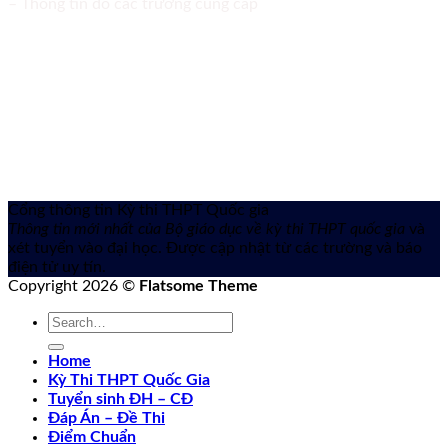
– Thông tin do các trường cung cấp
Cổng thông tin Kỳ thi THPT Quốc gia
Thông tin mới nhất của Bộ giáo dục về kỳ thi THPT quốc gia
và
xét tuyển vào đại học. Được cập nhật từ các trường và báo
điện tử uy tín.
Copyright 2026 ©
Flatsome Theme
Home
Kỳ Thi THPT Quốc Gia
Tuyển sinh ĐH – CĐ
Đáp Án – Đề Thi
Điểm Chuẩn