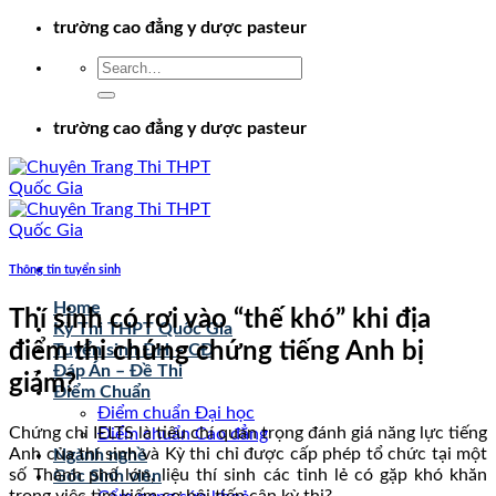
Chuyển
trường cao đẳng y dược pasteur
đến
nội
dung
trường cao đẳng y dược pasteur
Thông tin tuyển sinh
Home
Thí sinh có rơi vào “thế khó” khi địa
Kỳ Thi THPT Quốc Gia
điểm thi chứng chứng tiếng Anh bị
Tuyển sinh ĐH – CĐ
Đáp Án – Đề Thi
giảm?
Điểm Chuẩn
Điểm chuẩn Đại học
Chứng chỉ IELTS là tiêu chí quan trọng đánh giá năng lực tiếng
Điểm chuẩn Cao đẳng
Anh của thí sinh và Kỳ thi chỉ được cấp phép tổ chức tại một
Ngành nghề
số Thành phố lớn, liệu thí sinh các tỉnh lẻ có gặp khó khăn
Góc Sinh viên
trong việc tìm kiếm cơ hội tiếp cận kỳ thi?