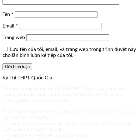
Tên
*
Email
*
Trang web
Lưu tên của tôi, email, và trang web trong trình duyệt này
cho lần bình luận kế tiếp của tôi.
Kỳ Thi THPT Quốc Gia
Chuyên trang thông tin Kỳ Thi THPT Quốc gia cung cấp
thông tin tuyển sinh chính thức từ Bộ GD & ĐT và các
trường ĐH – CĐ trên cả nước.
Nội dung thông tin tuyển sinh của các trường được chúng tôi
tập hợp từ các nguồn:
– Thông tin từ các website, tài liệu của Bộ GD&ĐT và Tổng
Cục Giáo Dục Nghề Nghiệp;
– Thông tin từ website của các trường