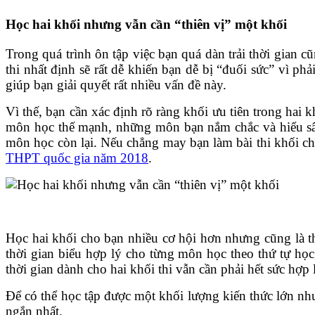
Học hai khối nhưng vẫn cần “thiên vị” một khối
Trong quá trình ôn tập việc bạn quá dàn trải thời gian
thi nhất định sẽ rất dễ khiến bạn dễ bị “đuối sức” vì ph
giúp bạn giải quyết rất nhiều vấn đề này.
Vì thế, bạn cần xác định rõ ràng khối ưu tiên trong hai
môn học thế mạnh, những môn bạn nắm chắc và hiểu sâu 
môn học còn lại. Nếu chẳng may bạn làm bài thi khối c
THPT quốc gia năm 2018
.
Học hai khối cho bạn nhiều cơ hội hơn nhưng cũng là thá
thời gian biểu hợp lý cho từng môn học theo thứ tự học,
thời gian dành cho hai khối thi vẫn cần phải hết sức hợp 
Để có thể học tập được một khối lượng kiến thức lớn như
ngắn nhất.