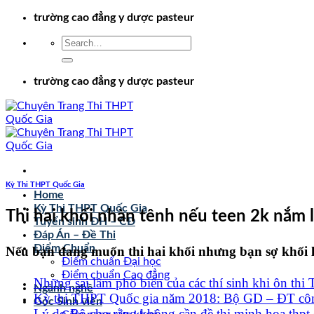
Chuyển
trường cao đẳng y dược pasteur
đến
nội
dung
trường cao đẳng y dược pasteur
Kỳ Thi THPT Quốc Gia
Home
Kỳ Thi THPT Quốc Gia
Thi hai khối nhàn tênh nếu teen 2k nắm
Tuyển sinh ĐH – CĐ
Đáp Án – Đề Thi
Điểm Chuẩn
Nếu bạn đang muốn thi hai khối nhưng bạn sợ khối l
Điểm chuẩn Đại học
Điểm chuẩn Cao đẳng
Những sai lầm phổ biến của các thí sinh khi ôn th
Ngành nghề
Kỳ thi THPT Quốc gia năm 2018: Bộ GD – ĐT công 
Góc Sinh viên
Lý do Bộ cho rằng không cần đề thi minh họa thpt