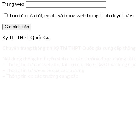
Trang web
Lưu tên của tôi, email, và trang web trong trình duyệt này ch
Kỳ Thi THPT Quốc Gia
Chuyên trang thông tin Kỳ Thi THPT Quốc gia cung cấp thông
Nội dung thông tin tuyển sinh của các trường được chúng tôi 
– Thông tin từ các website, tài liệu của Bộ GD&ĐT và Tổng C
– Thông tin từ website của các trường
– Thông tin do các trường cung cấp