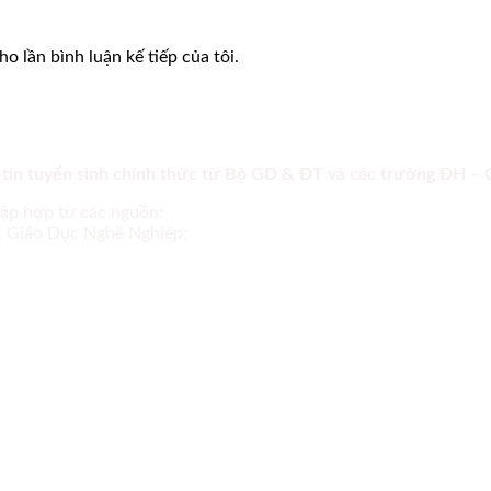
o lần bình luận kế tiếp của tôi.
 tin tuyển sinh chính thức từ Bộ GD & ĐT và các trường ĐH –
tập hợp từ các nguồn:
ục Giáo Dục Nghề Nghiệp;