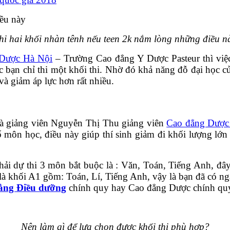
hi hai khối nhàn tênh nếu teen 2k nắm lòng những điều n
 Dược Hà Nội
– Trường Cao đẳng Y Dược Pasteur thì việc 
 bạn chỉ thi một khối thi. Nhờ đó khả năng đỗ đại học của
và giảm áp lực hơn rất nhiều.
 mà giảng viên Nguyễn Thị Thu giảng viên
Cao đẳng Dược
môn học, điều này giúp thí sinh giảm đi khối lượng lớn 
ải dự thi 3 môn bắt buộc là : Văn, Toán, Tiếng Anh, đây
là khối A1 gồm: Toán, Lí, Tiếng Anh, vậy là bạn đã có ng
ẳng Điều dưỡng
chính quy hay Cao đẳng Dược chính quy
Nên làm gì để lựa chọn được khối thi phù hợp?