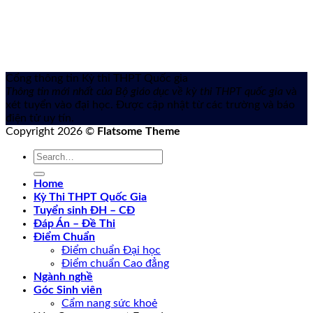
Cổng thông tin Kỳ thi THPT Quốc gia
Thông tin mới nhất của Bộ giáo dục về kỳ thi THPT quốc gia
và
xét tuyển vào đại học. Được cập nhật từ các trường và báo
điện tử uy tín.
Copyright 2026 ©
Flatsome Theme
Home
Kỳ Thi THPT Quốc Gia
Tuyển sinh ĐH – CĐ
Đáp Án – Đề Thi
Điểm Chuẩn
Điểm chuẩn Đại học
Điểm chuẩn Cao đẳng
Ngành nghề
Góc Sinh viên
Cẩm nang sức khoẻ