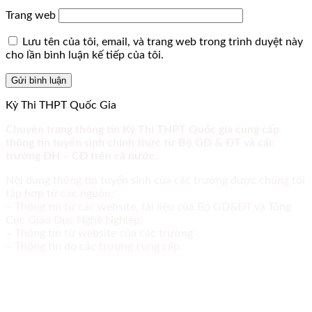
Trang web
Lưu tên của tôi, email, và trang web trong trình duyệt này
cho lần bình luận kế tiếp của tôi.
Kỳ Thi THPT Quốc Gia
Chuyên trang thông tin Kỳ Thi THPT Quốc gia cung cấp
thông tin tuyển sinh chính thức từ Bộ GD & ĐT và các
trường ĐH – CĐ trên cả nước.
Nội dung thông tin tuyển sinh của các trường được chúng tôi
tập hợp từ các nguồn:
– Thông tin từ các website, tài liệu của Bộ GD&ĐT và Tổng
Cục Giáo Dục Nghề Nghiệp;
– Thông tin từ website của các trường
– Thông tin do các trường cung cấp