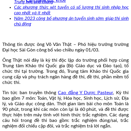
Cẩm nang sức khoẻ
Trung học phổ thông
Các phương thức xét tuyển có số lượng thí sinh nhập học
cao nhất và ít nhất
Năm 2023 công bố phương án tuyển sinh sớm giúp thí sinh
chủ động
Thông tin được ông Võ Văn Thật – Phó hiệu trưởng trường
Đại học Sài Gòn công bố vào chiều ngày 01/03.
Ông Thật nói đây là kỳ thi độc lập do trường phối hợp cùng
Trung tâm Khảo thí Quốc gia (Bộ Giáo dục và Đào tạo), tổ
chức thi tại trường. Trong đó, Trung tâm Khảo thí Quốc gia
cung cấp và phụ trách ngân hàng đề thi, đề thi, phần mềm tổ
chức thi.
Tin tức ban truyền thông
Cao đẳng Y Dược Pasteur
, Kỳ thi
bao gồm 7 môn: Toán, Vật lý, Hóa học, Sinh học, Lịch sử, Địa
lý, và Giáo dục công dân. Thời gian làm bài cho môn Toán là
90 phút, trong khi các môn còn lại là 60 phút, và đề thi được
thực hiện trên máy tính với hình thức trắc nghiệm. Các dạng
câu hỏi trong đề thi bao gồm: trắc nghiệm đúng/sai, trắc
nghiệm đối chiếu cặp đôi, và trắc nghiệm trả lời ngắn.