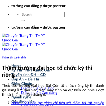
Chuyển
trường cao đẳng y dược pasteur
đến
nội
dung
trường cao đẳng y dược pasteur
Thông tin tuyển sinh
Home
Thêm trường đại học tổ chức kỳ thi
Kỳ Thi THPT Quốc Gia
riêng
Tuyển sinh ĐH – CĐ
Đáp Án – Đề Thi
Điểm Chuẩn
Theo đó, Trường Đại học Sài Gòn tổ chức riêng kỳ thi đánh
Điểm chuẩn Đại học
giá năng lực đầu vào trên máy tính và dự kiến có nhiều đợt
Điểm chuẩn Cao đẳng
thi từ tháng 4 đến tháng 6.
Ngành nghề
Góc Sinh viên
Năm 2023 tiếp tục giảm chỉ tiêu xét điểm thi tốt nghiệp