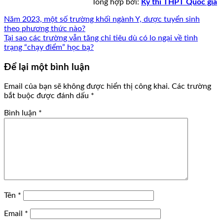
Tổng hợp bởi:
Kỳ thi THPT Quốc gia
Năm 2023, một số trường khối ngành Y, dược tuyển sinh
theo phương thức nào?
Tại sao các trường vẫn tăng chỉ tiêu dù có lo ngại về tình
trạng “chạy điểm” học bạ?
Để lại một bình luận
Email của bạn sẽ không được hiển thị công khai.
Các trường
bắt buộc được đánh dấu
*
Bình luận
*
Tên
*
Email
*