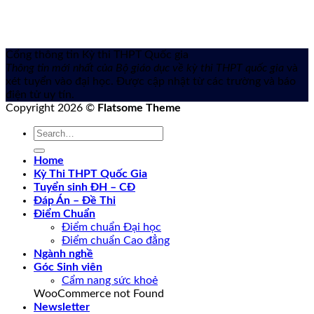
Cổng thông tin Kỳ thi THPT Quốc gia
Thông tin mới nhất của Bộ giáo dục về kỳ thi THPT quốc gia
và
xét tuyển vào đại học. Được cập nhật từ các trường và báo
điện tử uy tín.
Copyright 2026 ©
Flatsome Theme
Home
Kỳ Thi THPT Quốc Gia
Tuyển sinh ĐH – CĐ
Đáp Án – Đề Thi
Điểm Chuẩn
Điểm chuẩn Đại học
Điểm chuẩn Cao đẳng
Ngành nghề
Góc Sinh viên
Cẩm nang sức khoẻ
WooCommerce not Found
Newsletter