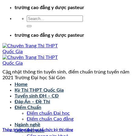
Chuyển
trường cao đẳng y dược pasteur
đến
nội
dung
trường cao đẳng y dược pasteur
Cập nhật thông tin tuyển sinh, điểm chuẩn trúng tuyển năm
2021 Trường Đại học Sài Gòn
Home
Kỳ Thi THPT Quốc Gia
Tuyển sinh ĐH – CĐ
Đáp Án – Đề Thi
Điểm Chuẩn
Điểm chuẩn Đại học
Điểm chuẩn Cao đẳng
Ngành nghề
Thêm trường đại học tổ chức kỳ thi riêng
Góc Sinh viên