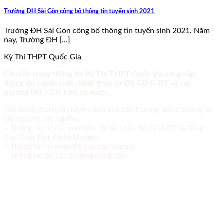
Trường ĐH Sài Gòn công bố thông tin tuyển sinh 2021
Trường ĐH Sài Gòn công bố thông tin tuyển sinh 2021. Năm
nay, Trường ĐH [...]
Kỳ Thi THPT Quốc Gia
Chuyên trang thông tin Kỳ Thi THPT Quốc gia cung cấp
thông tin tuyển sinh chính thức từ Bộ GD & ĐT và các
trường ĐH – CĐ trên cả nước.
Nội dung thông tin tuyển sinh của các trường được chúng tôi
tập hợp từ các nguồn:
– Thông tin từ các website, tài liệu của Bộ GD&ĐT và Tổng
Cục Giáo Dục Nghề Nghiệp;
– Thông tin từ website của các trường
– Thông tin do các trường cung cấp