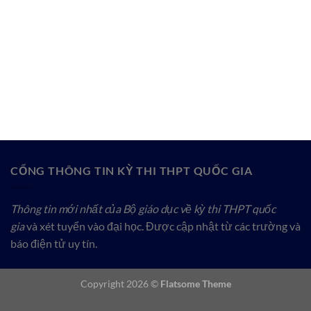
CỔNG THÔNG TIN KỲ THI THPT QUỐC GIA
Thông tin mới nhất của Bộ giáo dục về kỳ thi THPT quốc
gia
và xét tuyển vào đại học. Được cập nhật từ các trường và
báo điện tử uy tín.
Copyright 2026 ©
Flatsome Theme