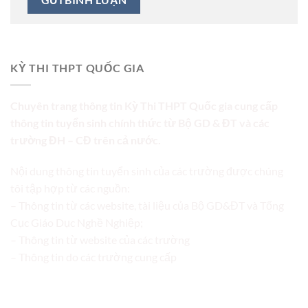
KỲ THI THPT QUỐC GIA
Chuyên trang thông tin Kỳ Thi THPT Quốc gia cung cấp
thông tin tuyển sinh chính thức từ Bộ GD & ĐT và các
trường ĐH – CĐ trên cả nước.
Nội dung thông tin tuyển sinh của các trường được chúng
tôi tập hợp từ các nguồn:
– Thông tin từ các website, tài liệu của Bộ GD&ĐT và Tổng
Cục Giáo Dục Nghề Nghiệp;
– Thông tin từ website của các trường
– Thông tin do các trường cung cấp