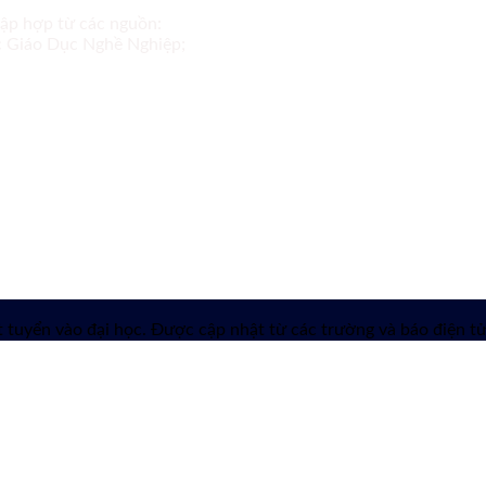
tập hợp từ các nguồn:
ục Giáo Dục Nghề Nghiệp;
 tuyển vào đại học. Được cập nhật từ các trường và báo điện tử 