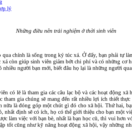
t
hợp lý
Những điều nên trải nghiệm ở thời sinh viên
ua chính là sống trong ký túc xá. Ở đấy, bạn phải tự làm
úc xá còn giúp sinh viên giảm bớt chi phí và có những cơ
 nhiều người bạn mới, biết đâu họ lại là những người qua
viên có lẽ là tham gia các câu lạc bộ và các hoạt động 
 tham gia chúng sẽ mang đến rất nhiều lợi ích thiết thực
n nữa là đóng góp một chút gì đó cho xã hội. Thứ hai, b
nhất định sẽ có ích, họ có thể giới thiệu cho bạn một vi
ược làm việc với bạn bè, nhất là bạn học cũ, thì vui hơn 
ọc tập tốt cũng như kỹ năng hoạt động xã hội, vậy những n