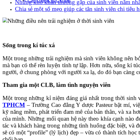
Cẩm nang sức khoẻ
Những khó khăn thường gặp của sinh viên năm nhấ
Chia sẻ một số mẹo giúp các tân sinh viên chi tiêu 
Sống trong kí túc xá
Một trong những trải nghiệm mà sinh viên không nên bỏ q
mà bạn có thể rèn luyện tính tự lập. Hơn nữa, sống kí t
người, ở chung phòng với người xa lạ, do đó bạn càng có
Tham gia một CLB, làm tình nguyện viên
Một trong những kỉ niệm đáng giá nhất trong thời sinh 
TPHCM
– Trường Cao đẳng Y dược Pasteur bật mí, việc
kỹ năng mềm, phát triển đam mê của bản thân, và xa hơ
của mình. Những mối quan hệ này theo khía cạnh nào đó, 
tác và khách hàng trong những tình huống đặc biệt, và đ
sẽ có một “profile” (lý lịch) đẹp – vừa có thành tích h
chối bạn.