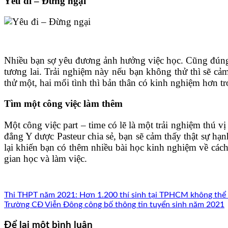
Yêu đi – Đừng ngại
Nhiều bạn sợ yêu đương ảnh hưởng việc học. Cũng đúng nh
tương lai. Trải nghiệm này nếu bạn không thử thì sẽ cảm
thử một, hai mối tình thì bản thân có kinh nghiệm hơn t
Tìm một công việc làm thêm
Một công việc part – time có lẽ là một trải nghiệm thú 
đẳng Y dược Pasteur chia sẻ, bạn sẽ cảm thấy thật sự hạ
lại khiến bạn có thêm nhiều bài học kinh nghiệm về cách
gian học và làm việc.
Thi THPT năm 2021: Hơn 1.200 thí sinh tại TPHCM không thể 
Trường CĐ Viễn Đông công bố thông tin tuyển sinh năm 2021
Để lại một bình luận