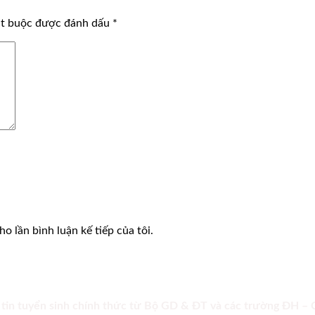
ắt buộc được đánh dấu
*
o lần bình luận kế tiếp của tôi.
 tin tuyển sinh chính thức từ Bộ GD & ĐT và các trường ĐH –