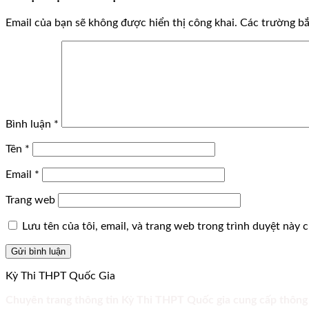
Email của bạn sẽ không được hiển thị công khai.
Các trường b
Bình luận
*
Tên
*
Email
*
Trang web
Lưu tên của tôi, email, và trang web trong trình duyệt này ch
Kỳ Thi THPT Quốc Gia
Chuyên trang thông tin Kỳ Thi THPT Quốc gia cung cấp thông