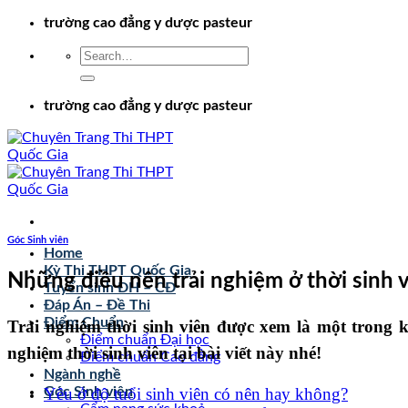
Chuyển
trường cao đẳng y dược pasteur
đến
nội
dung
trường cao đẳng y dược pasteur
Góc Sinh viên
Home
Kỳ Thi THPT Quốc Gia
Những điều nên trải nghiệm ở thời sinh 
Tuyển sinh ĐH – CĐ
Đáp Án – Đề Thi
Điểm Chuẩn
Trải nghiệm thời sinh viên được xem là một trong 
Điểm chuẩn Đại học
nghiệm thời sinh viên tại bài viết này nhé!
Điểm chuẩn Cao đẳng
Ngành nghề
Yêu ở độ tuổi sinh viên có nên hay không?
Góc Sinh viên