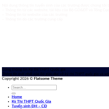
Nội dung thông tin tuyển sinh của các trường được chúng tôi 
– Thông tin từ các website, tài liệu của Bộ GD&ĐT và Tổng C
– Thông tin từ website của các trường
– Thông tin do các trường cung cấp
Cổng thông tin Kỳ thi THPT Quốc gia
Thông tin mới nhất của Bộ giáo dục về kỳ thi THPT quốc gia
và xét
Copyright 2026 ©
Flatsome Theme
Home
Kỳ Thi THPT Quốc Gia
Tuyển sinh ĐH – CĐ