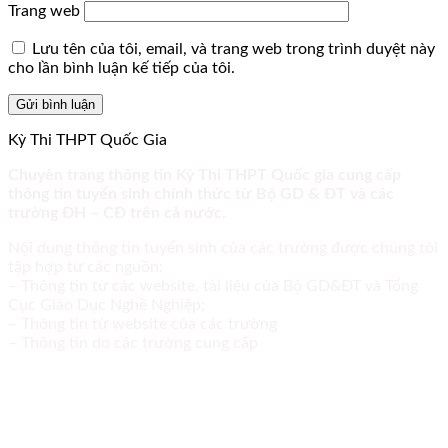
Trang web
Lưu tên của tôi, email, và trang web trong trình duyệt này
cho lần bình luận kế tiếp của tôi.
Kỳ Thi THPT Quốc Gia
Chuyên trang thông tin Kỳ Thi THPT Quốc gia cung cấp
thông tin tuyển sinh chính thức từ Bộ GD & ĐT và các
trường ĐH – CĐ trên cả nước.
Nội dung thông tin tuyển sinh của các trường được chúng tôi
tập hợp từ các nguồn:
– Thông tin từ các website, tài liệu của Bộ GD&ĐT và Tổng
Cục Giáo Dục Nghề Nghiệp;
– Thông tin từ website của các trường
– Thông tin do các trường cung cấp