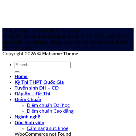
Cổng thông tin Kỳ thi THPT Quốc gia
Thông tin mới nhất của Bộ giáo dục về kỳ thi THPT quốc gia
và
xét tuyển vào đại học. Được cập nhật từ các trường và báo
điện tử uy tín.
Copyright 2026 ©
Flatsome Theme
Home
Kỳ Thi THPT Quốc Gia
Tuyển sinh ĐH – CĐ
Đáp Án – Đề Thi
Điểm Chuẩn
Điểm chuẩn Đại học
Điểm chuẩn Cao đẳng
Ngành nghề
Góc Sinh viên
Cẩm nang sức khoẻ
WooCommerce not Found