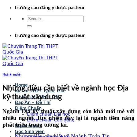
Chuyển
trường cao đẳng y dược pasteur
đến
nội
dung
trường cao đẳng y dược pasteur
Ngành nghề
Home
Những điều cần biết về ngành học Địa
Kỳ Thi THPT Quốc Gia
kỹ thuật xây dựng
Tuyển sinh ĐH – CĐ
Đáp Án – Đề Thi
Điểm Chuẩn
Ngành Địa kỹ thuật xây dựng còn khá mới mẻ với
Điểm chuẩn Đại học
nhiều người. Tuy nhiên đây lại là ngành tiềm năng
Điểm chuẩn Cao đẳng
phát triển trong tương lai.
Ngành nghề
Góc Sinh viên
Những điều cần biết về Ngành Toán Tin