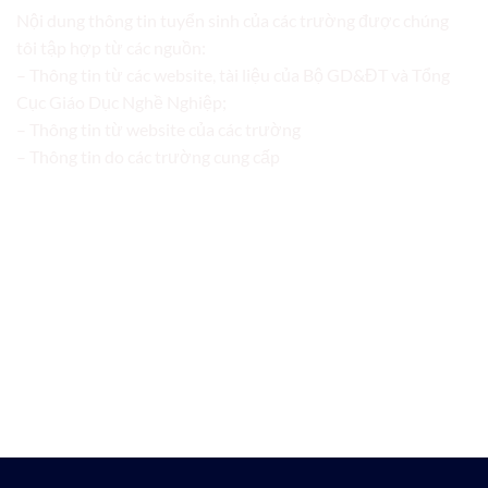
Nội dung thông tin tuyển sinh của các trường được chúng
tôi tập hợp từ các nguồn:
– Thông tin từ các website, tài liệu của Bộ GD&ĐT và Tổng
Cục Giáo Dục Nghề Nghiệp;
– Thông tin từ website của các trường
– Thông tin do các trường cung cấp