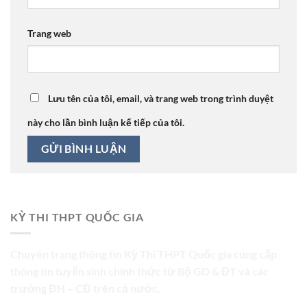
Trang web
Lưu tên của tôi, email, và trang web trong trình duyệt
này cho lần bình luận kế tiếp của tôi.
KỲ THI THPT QUỐC GIA
Chuyên trang thông tin Kỳ Thi THPT Quốc gia cung cấp
thông tin tuyển sinh chính thức từ Bộ GD & ĐT và các
trường ĐH – CĐ trên cả nước.