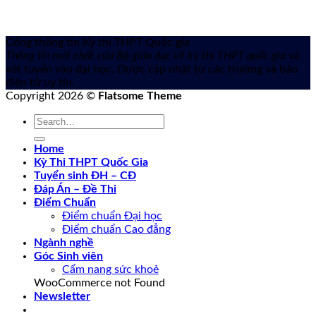
Cổng thông tin Kỳ thi THPT Quốc gia
Thông tin mới nhất của Bộ giáo dục về kỳ thi THPT quốc gia
và
xét tuyển vào đại học. Được cập nhật từ các trường và báo
điện tử uy tín.
Copyright 2026 ©
Flatsome Theme
Home
Kỳ Thi THPT Quốc Gia
Tuyển sinh ĐH – CĐ
Đáp Án – Đề Thi
Điểm Chuẩn
Điểm chuẩn Đại học
Điểm chuẩn Cao đẳng
Ngành nghề
Góc Sinh viên
Cẩm nang sức khoẻ
WooCommerce not Found
Newsletter