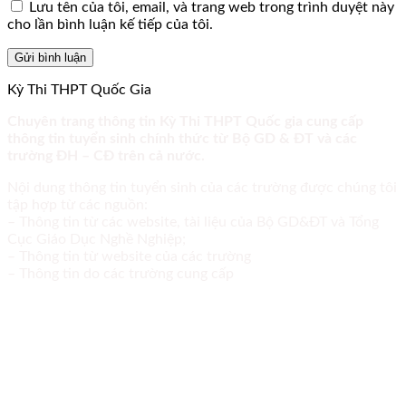
Lưu tên của tôi, email, và trang web trong trình duyệt này
cho lần bình luận kế tiếp của tôi.
Kỳ Thi THPT Quốc Gia
Chuyên trang thông tin Kỳ Thi THPT Quốc gia cung cấp
thông tin tuyển sinh chính thức từ Bộ GD & ĐT và các
trường ĐH – CĐ trên cả nước.
Nội dung thông tin tuyển sinh của các trường được chúng tôi
tập hợp từ các nguồn:
– Thông tin từ các website, tài liệu của Bộ GD&ĐT và Tổng
Cục Giáo Dục Nghề Nghiệp;
– Thông tin từ website của các trường
– Thông tin do các trường cung cấp