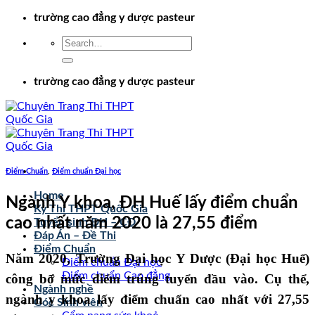
Chuyển
trường cao đẳng y dược pasteur
đến
nội
dung
trường cao đẳng y dược pasteur
Điểm Chuẩn
,
Điểm chuẩn Đại học
Home
Ngành Y khoa, ĐH Huế lấy điểm chuẩn
Kỳ Thi THPT Quốc Gia
cao nhất năm 2020 là 27,55 điểm
Tuyển sinh ĐH – CĐ
Đáp Án – Đề Thi
Điểm Chuẩn
Năm 2020, Trường Đại học Y Dược (Đại học Huế)
Điểm chuẩn Đại học
Điểm chuẩn Cao đẳng
công bố mức điểm trúng tuyển đầu vào. Cụ thể,
Ngành nghề
ngành y khoa lấy điểm chuẩn cao nhất với 27,55
Góc Sinh viên