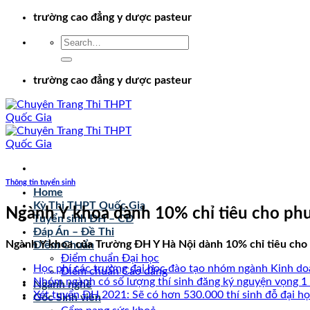
Chuyển
trường cao đẳng y dược pasteur
đến
nội
dung
trường cao đẳng y dược pasteur
Thông tin tuyển sinh
Home
Kỳ Thi THPT Quốc Gia
Ngành Y khoa dành 10% chỉ tiêu cho phư
Tuyển sinh ĐH – CĐ
Đáp Án – Đề Thi
Ngành Y khoa của Trường ĐH Y Hà Nội dành 10% chỉ tiêu cho 
Điểm Chuẩn
Điểm chuẩn Đại học
Học phí các trường đại học đào tạo nhóm ngành Kinh d
Điểm chuẩn Cao đẳng
Nhóm ngành có số lượng thí sinh đăng ký nguyện vọng 1
Ngành nghề
Xét tuyển ĐH 2021: Sẽ có hơn 530.000 thí sinh đỗ đại h
Góc Sinh viên