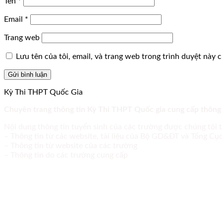
Tên
*
Email
*
Trang web
Lưu tên của tôi, email, và trang web trong trình duyệt này ch
Kỳ Thi THPT Quốc Gia
Chuyên trang thông tin Kỳ Thi THPT Quốc gia cung cấp thông
Nội dung thông tin tuyển sinh của các trường được chúng tôi 
– Thông tin từ các website, tài liệu của Bộ GD&ĐT và Tổng C
– Thông tin từ website của các trường
– Thông tin do các trường cung cấp