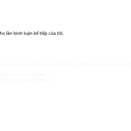
o lần bình luận kế tiếp của tôi.
 tin tuyển sinh chính thức từ Bộ GD & ĐT và các trường ĐH –
tập hợp từ các nguồn:
ục Giáo Dục Nghề Nghiệp;