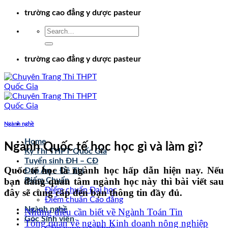
Chuyển
trường cao đẳng y dược pasteur
đến
nội
dung
trường cao đẳng y dược pasteur
Ngành nghề
Home
Ngành Quốc tế học học gì và làm gì?
Kỳ Thi THPT Quốc Gia
Tuyển sinh ĐH – CĐ
Quốc tế học là ngành học hấp dẫn hiện nay. Nếu
Đáp Án – Đề Thi
bạn đang quan tâm ngành học này thì bài viết sau
Điểm Chuẩn
Điểm chuẩn Đại học
đây sẽ cung cấp đến bạn thông tin đầy đủ.
Điểm chuẩn Cao đẳng
Ngành nghề
Những điều cần biết về Ngành Toán Tin
Góc Sinh viên
Tổng quan về ngành Kinh doanh nông nghiệp