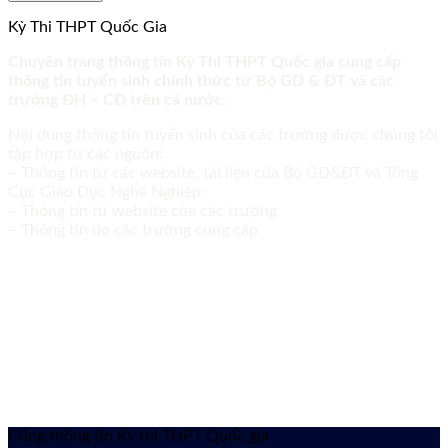
Kỳ Thi THPT Quốc Gia
Chuyên trang thông tin Kỳ Thi THPT Quốc gia cung cấp
thông tin tuyển sinh chính thức từ Bộ GD & ĐT và các
trường ĐH – CĐ trên cả nước.
Nội dung thông tin tuyển sinh của các trường được chúng tôi
tập hợp từ các nguồn:
– Thông tin từ các website, tài liệu của Bộ GD&ĐT và Tổng
Cục Giáo Dục Nghề Nghiệp;
– Thông tin từ website của các trường
– Thông tin do các trường cung cấp
Cổng thông tin Kỳ thi THPT Quốc gia