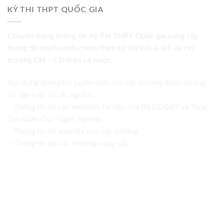
KỲ THI THPT QUỐC GIA
Chuyên trang thông tin Kỳ Thi THPT Quốc gia cung cấp
thông tin tuyển sinh chính thức từ Bộ GD & ĐT và các
trường ĐH – CĐ trên cả nước.
Nội dung thông tin tuyển sinh của các trường được chúng
tôi tập hợp từ các nguồn:
– Thông tin từ các website, tài liệu của Bộ GD&ĐT và Tổng
Cục Giáo Dục Nghề Nghiệp;
– Thông tin từ website của các trường
– Thông tin do các trường cung cấp