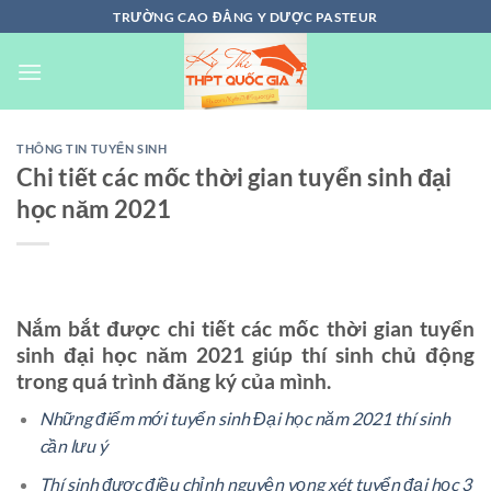
Chuyển
TRƯỜNG CAO ĐẲNG Y DƯỢC PASTEUR
đến
nội
dung
THÔNG TIN TUYỂN SINH
Chi tiết các mốc thời gian tuyển sinh đại
học năm 2021
Nắm bắt được chi tiết các mốc thời gian tuyển
sinh đại học năm 2021 giúp thí sinh chủ động
trong quá trình đăng ký của mình.
Những điểm mới tuyển sinh Đại học năm 2021 thí sinh
cần lưu ý
Thí sinh được điều chỉnh nguyện vọng xét tuyển đại học 3