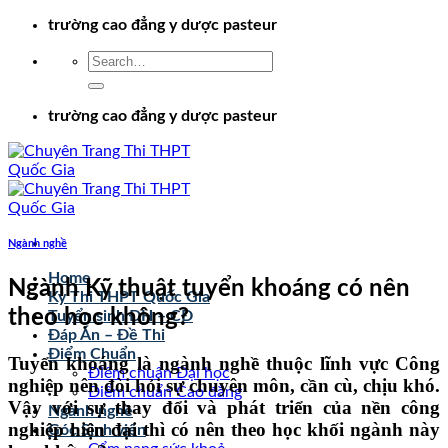
Chuyển
trường cao đẳng y dược pasteur
đến
nội
dung
trường cao đẳng y dược pasteur
Ngành nghề
Home
Ngành Kỹ thuật tuyển khoáng có nên
Kỳ Thi THPT Quốc Gia
theo học không?
Tuyển sinh ĐH – CĐ
Đáp Án – Đề Thi
Điểm Chuẩn
Tuyển khoáng là ngành nghề thuộc lĩnh vực Công
Điểm chuẩn Đại học
nghiệp nên đòi hỏi sự chuyên môn, cần cù, chịu khó.
Điểm chuẩn Cao đẳng
Vậy với sự thay đổi và phát triển của nền công
Ngành nghề
nghiệp hiện đại thì có nên theo học khối ngành này
Góc Sinh viên