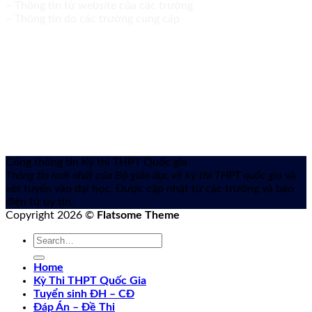
– Thông tin từ website của các trường
– Thông tin do các trường cung cấp
Cổng thông tin Kỳ thi THPT Quốc gia
Thông tin mới nhất của Bộ giáo dục về kỳ thi THPT quốc gia
và
xét tuyển vào đại học. Được cập nhật từ các trường và báo
điện tử uy tín.
Copyright 2026 ©
Flatsome Theme
Home
Kỳ Thi THPT Quốc Gia
Tuyển sinh ĐH – CĐ
Đáp Án – Đề Thi