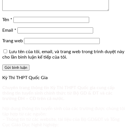
Tên
*
Email
*
Trang web
Lưu tên của tôi, email, và trang web trong trình duyệt này
cho lần bình luận kế tiếp của tôi.
Kỳ Thi THPT Quốc Gia
Chuyên trang thông tin Kỳ Thi THPT Quốc gia cung cấp
thông tin tuyển sinh chính thức từ Bộ GD & ĐT và các
trường ĐH – CĐ trên cả nước.
Nội dung thông tin tuyển sinh của các trường được chúng tôi
tập hợp từ các nguồn:
– Thông tin từ các website, tài liệu của Bộ GD&ĐT và Tổng
Cục Giáo Dục Nghề Nghiệp;