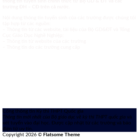
thông tin tuyển sinh chính thức từ Bộ GD & ĐT và các
trường ĐH – CĐ trên cả nước.
Nội dung thông tin tuyển sinh của các trường được chúng tôi
tập hợp từ các nguồn:
– Thông tin từ các website, tài liệu của Bộ GD&ĐT và Tổng
Cục Giáo Dục Nghề Nghiệp;
– Thông tin từ website của các trường
– Thông tin do các trường cung cấp
Cổng thông tin Kỳ thi THPT Quốc gia
Thông tin mới nhất của Bộ giáo dục về kỳ thi THPT quốc gia
và
xét tuyển vào đại học. Được cập nhật từ các trường và báo
điện tử uy tín.
Copyright 2026 ©
Flatsome Theme