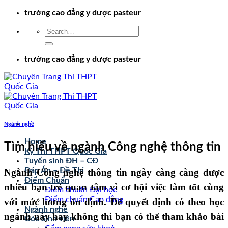
Chuyển
trường cao đẳng y dược pasteur
đến
nội
dung
trường cao đẳng y dược pasteur
Ngành nghề
Home
Tìm hiểu về ngành Công nghệ thông tin
Kỳ Thi THPT Quốc Gia
Tuyển sinh ĐH – CĐ
Đáp Án – Đề Thi
Ngành Công nghệ thông tin ngày càng càng được
Điểm Chuẩn
nhiều bạn trẻ quan tâm vì cơ hội việc làm tốt cùng
Điểm chuẩn Đại học
Điểm chuẩn Cao đẳng
với mức lương ổn định. Để quyết định có theo học
Ngành nghề
ngành này hay không thì bạn có thể tham khảo bài
Góc Sinh viên