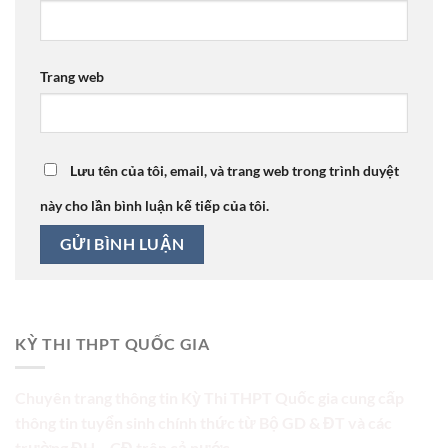
Trang web
Lưu tên của tôi, email, và trang web trong trình duyệt
này cho lần bình luận kế tiếp của tôi.
KỲ THI THPT QUỐC GIA
Chuyên trang thông tin Kỳ Thi THPT Quốc gia cung cấp
thông tin tuyển sinh chính thức từ Bộ GD & ĐT và các
trường ĐH – CĐ trên cả nước.