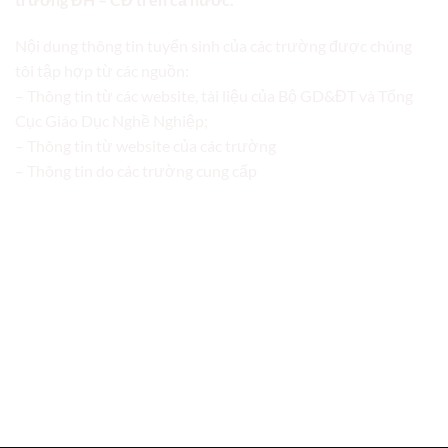
Nội dung thông tin tuyển sinh của các trường được chúng
tôi tập hợp từ các nguồn:
– Thông tin từ các website, tài liệu của Bộ GD&ĐT và Tổng
Cục Giáo Dục Nghề Nghiệp;
– Thông tin từ website của các trường
– Thông tin do các trường cung cấp