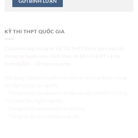
KỲ THI THPT QUỐC GIA
Chuyên trang thông tin Kỳ Thi THPT Quốc gia cung cấp
thông tin tuyển sinh chính thức từ Bộ GD & ĐT và các
trường ĐH – CĐ trên cả nước.
Nội dung thông tin tuyển sinh của các trường được chúng
tôi tập hợp từ các nguồn:
– Thông tin từ các website, tài liệu của Bộ GD&ĐT và Tổng
Cục Giáo Dục Nghề Nghiệp;
– Thông tin từ website của các trường
– Thông tin do các trường cung cấp