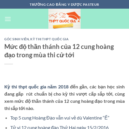
Chuyển
TRƯỜNG CAO ĐẲNG Y DƯỢC PASTEUR
đến
nội
dung
GÓC SINH VIÊN
,
KỲ THI THPT QUỐC GIA
Mức độ thần thánh của 12 cung hoàng
đạo trong mùa thi cử tới
Kỳ thi thpt quốc gia năm 2018
đến gần, các bạn học sinh
đang gấp rút chuẩn bị cho kỳ thi vượt cấp sắp tới, cùng
xem mức độ thần thánh của 12 cung hoàng đạo trong mùa
thi sắp tới nào.
Top 5 cung Hoàng Đạo vẫn vui vẻ dù Valentine “Ế”
Tử vi 12 cung hoàng đạo Thứ Hai ngày 15/2/2016