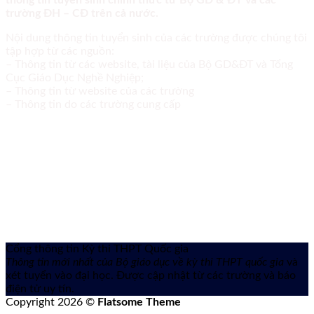
trường ĐH – CĐ trên cả nước.
Nội dung thông tin tuyển sinh của các trường được chúng tôi
tập hợp từ các nguồn:
– Thông tin từ các website, tài liệu của Bộ GD&ĐT và Tổng
Cục Giáo Dục Nghề Nghiệp;
– Thông tin từ website của các trường
– Thông tin do các trường cung cấp
Cổng thông tin Kỳ thi THPT Quốc gia
Thông tin mới nhất của Bộ giáo dục về kỳ thi THPT quốc gia
và
xét tuyển vào đại học. Được cập nhật từ các trường và báo
điện tử uy tín.
Copyright 2026 ©
Flatsome Theme