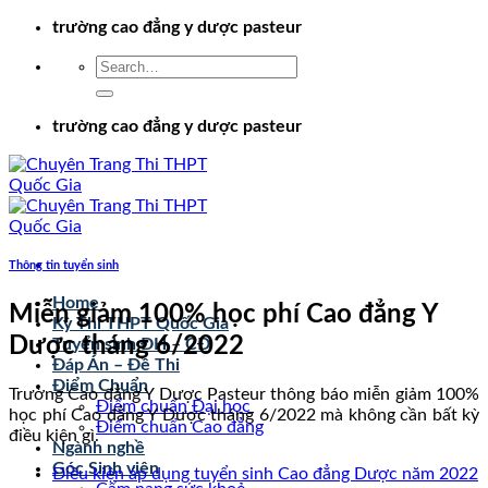
Chuyển
trường cao đẳng y dược pasteur
đến
nội
dung
trường cao đẳng y dược pasteur
Thông tin tuyển sinh
Home
Miễn giảm 100% học phí Cao đẳng Y
Kỳ Thi THPT Quốc Gia
Dược tháng 6/2022
Tuyển sinh ĐH – CĐ
Đáp Án – Đề Thi
Điểm Chuẩn
Trường Cao đẳng Y Dược Pasteur thông báo miễn giảm 100%
Điểm chuẩn Đại học
học phí Cao đẳng Y Dược tháng 6/2022 mà không cần bất kỳ
Điểm chuẩn Cao đẳng
điều kiện gì.
Ngành nghề
Góc Sinh viên
Điều kiện áp dụng tuyển sinh Cao đẳng Dược năm 2022