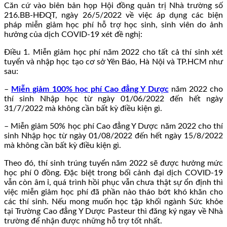
Căn cứ vào biên bản họp Hội đồng quản trị Nhà trường số
216.BB-HĐQT, ngày 26/5/2022 về việc áp dụng các biện
pháp miễn giảm học phí hỗ trợ học sinh, sinh viên do ảnh
hưởng của dịch COVID-19 xét đề nghị:
Điều 1. Miễn giảm học phí năm 2022 cho tất cả thí sinh xét
tuyển và nhập học tạo cơ sở Yên Báo, Hà Nội và TP.HCM như
sau:
–
Miễn giảm 100% học phí Cao đẳng Y Dược
năm 2022 cho
thí sinh Nhập học từ ngày 01/06/2022 đến hết ngày
31/7/2022 mà không cần bất kỳ điều kiện gì.
– Miễn giảm 50% học phí Cao đẳng Y Dược năm 2022 cho thí
sinh Nhập học từ ngày 01/08/2022 đến hết ngày 15/8/2022
mà không cần bất kỳ điều kiện gì.
Theo đó, thí sinh trúng tuyển năm 2022 sẽ được hưởng mức
học phí 0 đồng. Đặc biệt trong bối cảnh đại dịch COVID-19
vẫn còn âm ỉ, quá trình hồi phục vẫn chưa thật sự ổn định thì
việc miễn giảm học phí đã phần nào tháo bớt khó khăn cho
các thí sinh. Nếu mong muốn học tập khối ngành Sức khỏe
tại Trường Cao đẳng Y Dược Pasteur thì đăng ký ngay về Nhà
trường để nhận được những hỗ trợ tốt nhất.