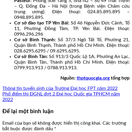
Pasteur:
Phòng 506 Tầng 5, nhà N2 – Số 49 Thái Thịnh
– Q. Đống Đa – Hà Nội (trong Bệnh viện Châm cứu
trung ương). Điện thoại: 024.85.895.895 –
0948.895.895.
Cơ sở đào tạo TP Yên Bái:
Số 46 Nguyễn Đức Cảnh, Tổ
11, Phường Đồng Tâm, TP. Yên Bái. Điện thoại:
0996.296.296
Cơ sở Bình Thạnh:
Số 37/3 Ngô Tất Tố, Phường 21,
Quận Bình Thạnh, Thành phố Hồ Chí Minh. Điện thoại:
028.6295.6295 / 09.6295.6295.
Cơ sở Bình Tân:
Số 913/3 Quốc Lộ 1A, Phường An Lạc,
Quận Bình Tân, Thành phố Hồ Chí Minh. Điện thoại:
0799.913.913 / 0788.913.913.
Nguồn:
thptquocgia.org
tổng hợp
Thông tin tuyển sinh của Trường Đại học FPT năm 2022
Phổ điểm thi ĐGNL đợt 2 Đại học Quốc gia TPHCM năm
2022
Để lại một bình luận
Email của bạn sẽ không được hiển thị công khai.
Các trường
bắt buộc được đánh dấu
*