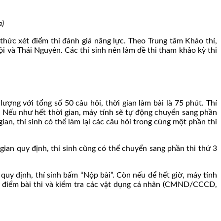
a)
 thức xét điểm thi đánh giá năng lực. Theo Trung tâm Khảo thí,
i và Thái Nguyên. Các thí sinh nên làm đề thi tham khảo kỳ thi
ượng với tổng số 50 câu hỏi, thời gian làm bài là 75 phút. Thí
y. Nếu như hết thời gian, máy tính sẽ tự động chuyển sang phần
n, thí sinh có thể làm lại các câu hỏi trong cùng một phần thi
 gian quy định, thí sinh cũng có thể chuyển sang phần thi thứ 3
 quy định, thí sinh bấm “Nộp bài”. Còn nếu để hết giờ, máy tính
 nhớ điểm bài thi và kiểm tra các vật dụng cá nhân (CMND/CCCD,