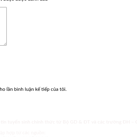
o lần bình luận kế tiếp của tôi.
 tin tuyển sinh chính thức từ Bộ GD & ĐT và các trường ĐH –
tập hợp từ các nguồn: