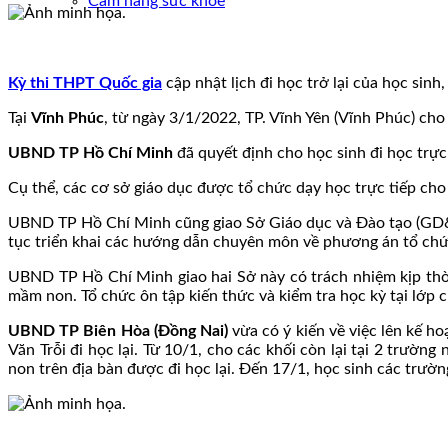
Cẩm nang sức khoẻ
Kỳ thi THPT Quốc gia
cập nhật lịch đi học trở lại của học sinh
Tại
Vĩnh Phúc
, từ ngày 3/1/2022, TP. Vĩnh Yên (Vĩnh Phúc) cho 
UBND TP Hồ Chí Minh
đã quyết định cho học sinh đi học trực
Cụ thể, các cơ sở giáo dục được tổ chức dạy học trực tiếp cho 
UBND TP Hồ Chí Minh cũng giao Sở Giáo dục và Đào tạo (GD&ĐT) 
tục triển khai các hướng dẫn chuyên môn về phương án tổ chức 
UBND TP Hồ Chí Minh giao hai Sở này có trách nhiệm kịp thời
mầm non. Tổ chức ôn tập kiến thức và kiểm tra học kỳ tại lớp 
UBND TP Biên Hòa (Đồng Nai)
vừa có ý kiến về việc lên kế 
Văn Trỗi đi học lại. Từ 10/1, cho các khối còn lại tại 2 trườ
non trên địa bàn được đi học lại. Đến 17/1, học sinh các trư