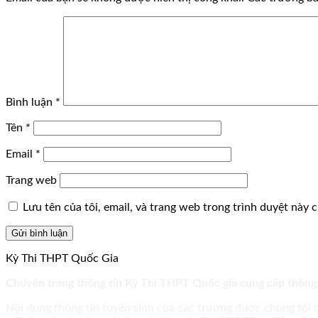
Bình luận
*
Tên
*
Email
*
Trang web
Lưu tên của tôi, email, và trang web trong trình duyệt này ch
Kỳ Thi THPT Quốc Gia
Chuyên trang thông tin Kỳ Thi THPT Quốc gia cung cấp thông
Nội dung thông tin tuyển sinh của các trường được chúng tôi 