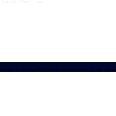
ục Giáo Dục Nghề Nghiệp;
 tuyển vào đại học. Được cập nhật từ các trường và báo điện tử 