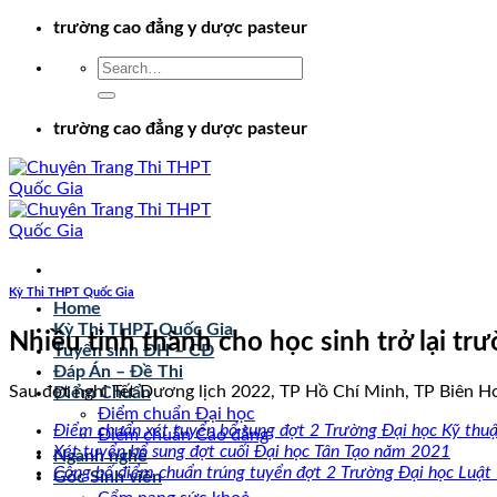
Chuyển
trường cao đẳng y dược pasteur
đến
nội
dung
trường cao đẳng y dược pasteur
Kỳ Thi THPT Quốc Gia
Home
Kỳ Thi THPT Quốc Gia
Nhiều tỉnh thành cho học sinh trở lại tr
Tuyển sinh ĐH – CĐ
Đáp Án – Đề Thi
Sau đợt nghỉ Tết Dương lịch 2022, TP Hồ Chí Minh, TP Biên Hoà
Điểm Chuẩn
Điểm chuẩn Đại học
Điểm chuẩn xét tuyển bổ sung đợt 2 Trường Đại học Kỹ thu
Điểm chuẩn Cao đẳng
Xét tuyển bổ sung đợt cuối Đại học Tân Tạo năm 2021
Ngành nghề
Công bố điểm chuẩn trúng tuyển đợt 2 Trường Đại học Luật
Góc Sinh viên