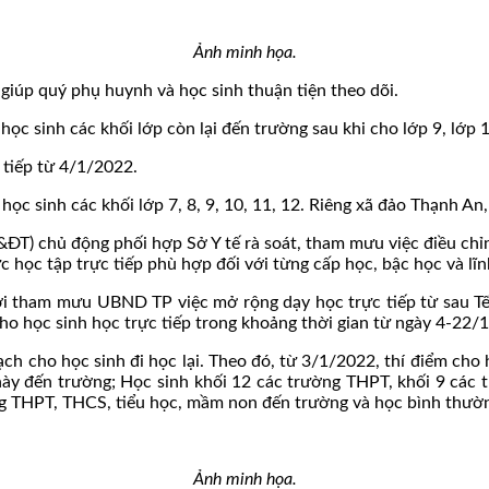
Ảnh minh họa.
, giúp quý phụ huynh và học sinh thuận tiện theo dõi.
học sinh các khối lớp còn lại đến trường sau khi cho lớp 9, lớp 
 tiếp từ 4/1/2022.
học sinh các khối lớp 7, 8, 9, 10, 11, 12. Riêng xã đảo Thạnh An
chủ động phối hợp Sở Y tế rà soát, tham mưu việc điều chỉnh bộ
học tập trực tiếp phù hợp đối với từng cấp học, bậc học và lĩn
 tham mưu UBND TP việc mở rộng dạy học trực tiếp từ sau Tết 
cho học sinh học trực tiếp trong khoảng thời gian từ ngày 4-22/
hoạch cho học sinh đi học lại. Theo đó, từ 3/1/2022, thí điểm c
ng này đến trường; Học sinh khối 12 các trường THPT, khối 9 cá
ờng THPT, THCS, tiểu học, mầm non đến trường và học bình thườ
Ảnh minh họa.