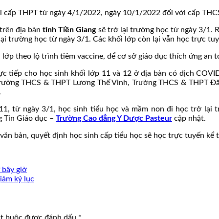
 với cấp THPT từ ngày 4/1/2022, ngày 10/1/2022 đối với cấp TH
 trên địa bàn
tỉnh Tiền Giang
sẽ trở lại trường học từ ngày 3/1. 
lại trường học từ ngày 3/1. Các khối lớp còn lại vẫn học trực tu
 lớp theo lộ trình tiêm vaccine, để cơ sở giáo dục thích ứng an 
ực tiếp cho học sinh khối lớp 11 và 12 ở địa bàn có dịch COVI
rường THCS & THPT Lương Thế Vinh, Trường THCS & THPT Đăn
.
1, từ ngày 3/1, học sinh tiểu học và mầm non đi học trở lại 
g Tin Giáo dục –
Trường Cao đẳng Y Dược Pasteur
cập nhật.
 văn bản, quyết định học sinh cấp tiểu học sẽ học trực tuyến kể 
 bây giờ
iảm kỷ lục
ắt buộc được đánh dấu
*