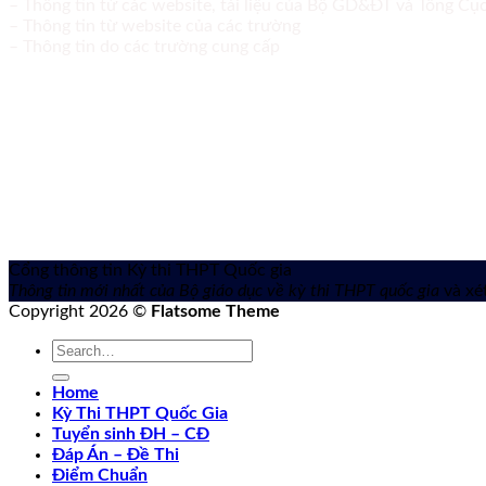
– Thông tin từ các website, tài liệu của Bộ GD&ĐT và Tổng C
– Thông tin từ website của các trường
– Thông tin do các trường cung cấp
Cổng thông tin Kỳ thi THPT Quốc gia
Thông tin mới nhất của Bộ giáo dục về kỳ thi THPT quốc gia
và xét
Copyright 2026 ©
Flatsome Theme
Home
Kỳ Thi THPT Quốc Gia
Tuyển sinh ĐH – CĐ
Đáp Án – Đề Thi
Điểm Chuẩn