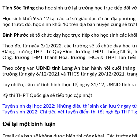
Tỉnh Sóc Trăng
cho học sinh trở lại trường học trực tiếp đối
Học sinh khối 9 và 12 tại các cơ sở giáo dục ở các địa phương
học trước đó, học sinh khối 10 trên địa bàn huyện cũng sẽ trở 
Bình Phước
sẽ tổ chức dạy học trực tiếp cho học sinh các khối
Theo đó, từ ngày 3/1/2022, các trường sẽ tổ chức dạy học tr
Đăng, Trường THPT Lê Quý Đôn, Trường THPT Thống Nhất, T
Ong, Trường THPT Thanh Hòa, Trường THCS & THPT Tân Tiến
Theo công văn
UBND tỉnh Long An
ban hành hồi cuối tháng 1
trường từ ngày 6/12/2021 và THCS từ ngày 20/12/2021, tran
Tuy nhiên, căn cứ tình hình thực tế, ngày 31/12, UBND tỉnh ra
Kỳ thi THPT Quốc gia sẽ tiếp tục cập nhật!
Tuyển sinh đại học 2022: Những điều thí sinh cần lưu ý ngay từ
Tuyển sinh 2022: Chỉ tiêu xét tuyển điểm thi tốt nghiệp THPT g
Để lại một bình luận
Email của bạn sẽ không được hiển thị công khai.
Các trường b