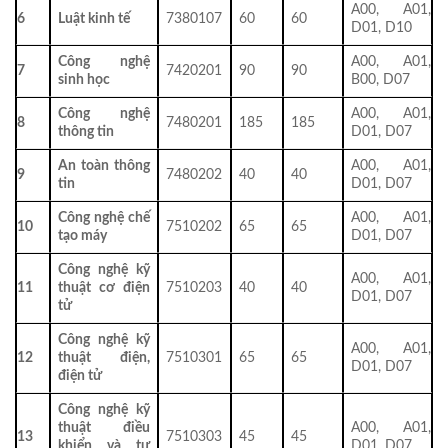
A00, A01,
6
Luật kinh tế
7380107
60
60
D01, D10
Công nghệ
A00, A01,
7
7420201
90
90
sinh học
B00, D07
Công nghệ
A00, A01,
8
7480201
185
185
thông tin
D01, D07
An toàn thông
A00, A01,
9
7480202
40
40
tin
D01, D07
Công nghệ chế
A00, A01,
10
7510202
65
65
tạo máy
D01, D07
Công nghệ kỹ
A00, A01,
11
thuật cơ điện
7510203
40
40
D01, D07
tử
Công nghệ kỹ
A00, A01,
12
thuật điện,
7510301
65
65
D01, D07
điện tử
Công nghệ kỹ
thuật điều
A00, A01,
13
7510303
45
45
khiển và tự
D01, D07