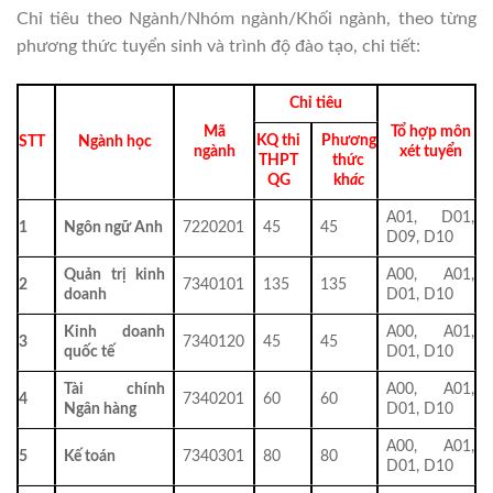
Chỉ tiêu theo Ngành/Nhóm ngành/Khối ngành, theo từng
phương thức tuyển sinh và trình độ đào tạo, chi tiết:
Chỉ tiêu
Mã
Tổ hợp môn
KQ thi
Phương
STT
Ngành học
ngành
xét tuyển
THPT
thức
QG
kh
ác
A01, D01,
1
Ngôn ngữ Anh
7220201
45
45
D09, D10
Quản trị kinh
A00, A01,
2
7340101
135
135
doanh
D01, D10
Kinh doanh
A00, A01,
3
7340120
45
45
quốc tế
D01, D10
Tài chính
A00, A01,
4
7340201
60
60
Ngân hàng
D01, D10
A00, A01,
5
Kế toán
7340301
80
80
D01, D10