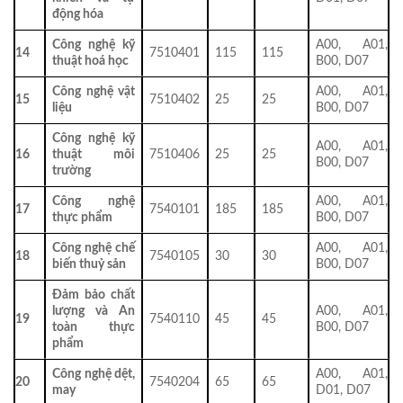
động hóa
Công nghệ kỹ
A00, A01,
14
7510401
115
115
thuật hoá học
B00, D07
Công nghệ vật
A00, A01,
15
7510402
25
25
liệu
B00, D07
Công nghệ kỹ
A00, A01,
16
thuật môi
7510406
25
25
B00, D07
trường
Công nghệ
A00, A01,
17
7540101
185
185
thực phẩm
B00, D07
Công nghệ chế
A00, A01,
18
7540105
30
30
biến thuỷ sản
B00, D07
Đảm bảo chất
lượng và An
A00, A01,
19
7540110
45
45
toàn thực
B00, D07
phẩm
Công nghệ dệt,
A00, A01,
20
7540204
65
65
may
D01, D07