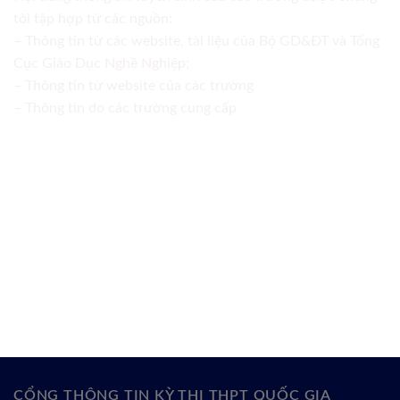
tôi tập hợp từ các nguồn:
– Thông tin từ các website, tài liệu của Bộ GD&ĐT và Tổng
Cục Giáo Dục Nghề Nghiệp;
– Thông tin từ website của các trường
– Thông tin do các trường cung cấp
CỔNG THÔNG TIN KỲ THI THPT QUỐC GIA