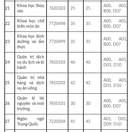
Khoa học thủy
A00, A01,
21
7620303
25
25
sản
B00, D07
Khoa học chế
A00, A01,
22
7720498
35
35
biến món ăn
B00, D07
Khoa học dinh
A00, A01,
23
dưỡng và ẩm
7720499
35
35
B00, D07
thực
Quản trị dịch
A00, A01,
24
vụ du lịch và lữ
7810103
46
46
D01, D10
hành
Quản trị nhà
A00, A01,
25
hàng và dịch
7810202
42
42
D01, D10
vụ ăn uống
Quản lý tài
A00, A01,
26
nguyên và môi
7850101
30
30
B00, D07
trường
Ngôn ngữ
A01, D01,
27
7220204
45
45
Trung Quốc
D09, D10