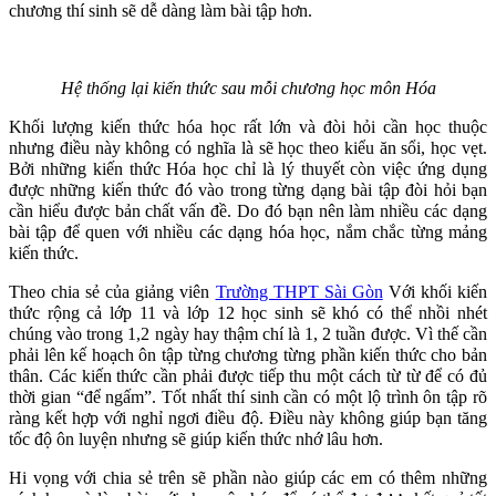
chương thí sinh sẽ dễ dàng làm bài tập hơn.
Hệ thống lại kiến thức sau mỗi chương học môn Hóa
Khối lượng kiến thức hóa học rất lớn và đòi hỏi cần học thuộc
nhưng điều này không có nghĩa là sẽ học theo kiểu ăn sổi, học vẹt.
Bởi những kiến thức Hóa học chỉ là lý thuyết còn việc ứng dụng
được những kiến thức đó vào trong từng dạng bài tập đòi hỏi bạn
cần hiểu được bản chất vấn đề. Do đó bạn nên làm nhiều các dạng
bài tập để quen với nhiều các dạng hóa học, nắm chắc từng mảng
kiến thức.
Theo chia sẻ của giảng viên
Trường THPT Sài Gòn
Với khối kiến
thức rộng cả lớp 11 và lớp 12 học sinh sẽ khó có thể nhồi nhét
chúng vào trong 1,2 ngày hay thậm chí là 1, 2 tuần được. Vì thế cần
phải lên kế hoạch ôn tập từng chương từng phần kiến thức cho bản
thân. Các kiến thức cần phải được tiếp thu một cách từ từ để có đủ
thời gian “để ngấm”. Tốt nhất thí sinh cần có một lộ trình ôn tập rõ
ràng kết hợp với nghỉ ngơi điều độ. Điều này không giúp bạn tăng
tốc độ ôn luyện nhưng sẽ giúp kiến thức nhớ lâu hơn.
Hi vọng với chia sẻ trên sẽ phần nào giúp các em có thêm những