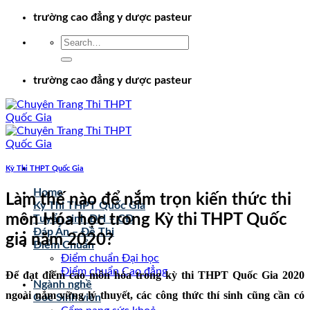
Chuyển
trường cao đẳng y dược pasteur
đến
nội
dung
trường cao đẳng y dược pasteur
Kỳ Thi THPT Quốc Gia
Home
Làm thế nào để nắm trọn kiến thức thi
Kỳ Thi THPT Quốc Gia
môn Hóa học trong Kỳ thi THPT Quốc
Tuyển sinh ĐH – CĐ
Đáp Án – Đề Thi
gia năm 2020?
Điểm Chuẩn
Điểm chuẩn Đại học
Điểm chuẩn Cao đẳng
Để đạt điểm cao môn hóa trong kỳ thi THPT Quốc Gia 2020
Ngành nghề
ngoài nắm vững lý thuyết, các công thức thí sinh cũng cần có
Góc Sinh viên