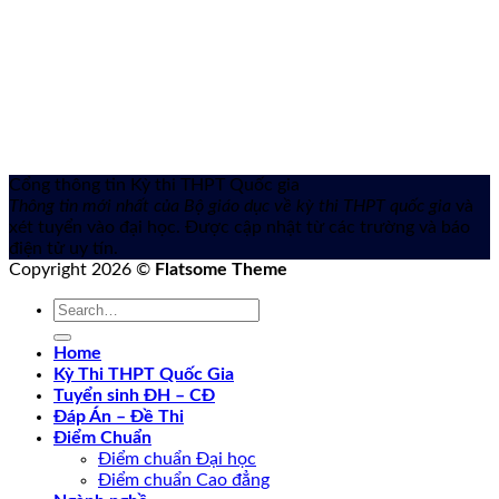
Cổng thông tin Kỳ thi THPT Quốc gia
Thông tin mới nhất của Bộ giáo dục về kỳ thi THPT quốc gia
và
xét tuyển vào đại học. Được cập nhật từ các trường và báo
điện tử uy tín.
Copyright 2026 ©
Flatsome Theme
Home
Kỳ Thi THPT Quốc Gia
Tuyển sinh ĐH – CĐ
Đáp Án – Đề Thi
Điểm Chuẩn
Điểm chuẩn Đại học
Điểm chuẩn Cao đẳng