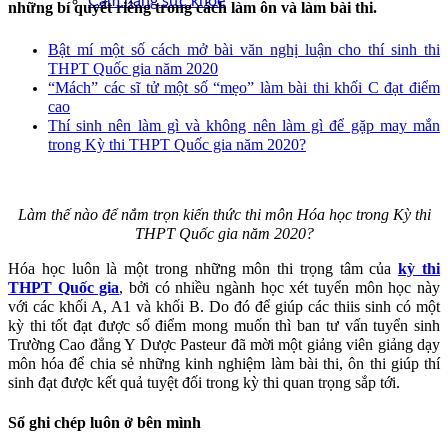
Cẩm nang sức khoẻ
những bí quyết riêng trong cách làm ôn và làm bài thi.
Bật mí một số cách mở bài văn nghị luận cho thí sinh thi
THPT Quốc gia năm 2020
“Mách” các sĩ tử một số “mẹo” làm bài thi khối C đạt điểm
cao
Thí sinh nên làm gì và không nên làm gì để gặp may mắn
trong Kỳ thi THPT Quốc gia năm 2020?
Làm thế nào để nắm trọn kiến thức thi môn Hóa học trong Kỳ thi
THPT Quốc gia năm 2020?
Hóa học luôn là một trong những môn thi trọng tâm của
kỳ thi
THPT Quốc gia
, bởi có nhiều ngành học xét tuyển môn học này
với các khối A, A1 và khối B. Do đó để giúp các thiis sinh có một
kỳ thi tốt đạt được số điểm mong muốn thì ban tư vấn tuyển sinh
Trường Cao đẳng Y Dược Pasteur đã mời một giảng viên giảng dạy
môn hóa để chia sẻ những kinh nghiệm làm bài thi, ôn thi giúp thí
sinh đạt được kết quả tuyệt đối trong kỳ thi quan trọng sắp tới.
Sổ ghi chép luôn ở bên mình