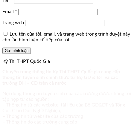
Tên
*
Email
*
Trang web
Lưu tên của tôi, email, và trang web trong trình duyệt này
cho lần bình luận kế tiếp của tôi.
Kỳ Thi THPT Quốc Gia
Chuyên trang thông tin Kỳ Thi THPT Quốc gia cung cấp
thông tin tuyển sinh chính thức từ Bộ GD & ĐT và các
trường ĐH – CĐ trên cả nước.
Nội dung thông tin tuyển sinh của các trường được chúng tôi
tập hợp từ các nguồn:
– Thông tin từ các website, tài liệu của Bộ GD&ĐT và Tổng
Cục Giáo Dục Nghề Nghiệp;
– Thông tin từ website của các trường
– Thông tin do các trường cung cấp