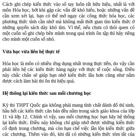
Cách ghi chép kiến thức vào sổ tay luôn rất hữu hiệu, nhất là với
môn Hóa học, bởi khi gặp các vấn đề khó hiểu, hoặc những vấn đề
cần xem xét lại, bạn có thể mở ngay các công thức hóa học, các
phương thức tính cần nhớ mà không mất thời gian tìm kiến thức ở
những quyển sách dày khó tìm. Vì thế, nếu chưa có thói quen có
một cuốn sổ ghi chép bên mình trong quá trình ôn tập thì hãy riêng
cho mình một cuốn sổ nhỏ.
Vừa học vừa liên hệ thực tế
Hóa học là môn có nhiều ứng dụng nhất trong thực tiễn, do vậy cần
phải liên hệ các kiến thức hàng ngày với thực tế cuộc sống. Điều
này chắc chắn sẽ giúp bạn nhớ kiến thức lâu hơn cũng như nắm
được cách làm bài thi ôn thi hiệu quả.
Hệ thống lại kiến thức sau mỗi chương học
Kỳ thi THPT Quốc gia không phải mang tính chất đánh đố thí sinh,
hầu hết các kiến thức căn bản đều nằm trong sách giáo khoa của lớp
11 và lớp 12. Chính vì vậy, sau mỗi chương học bạn hãy hệ thống
lại kiến thức. Điều này không chỉ giúp nhớ được những kiến thức
cố định trong chương, mà còn hạn chế việc lẫn lộn kiến thức giữa
các chương. Thêm vào đó, khi đã có những kiến thức tóm tắt của