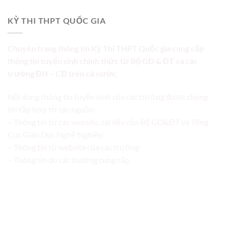
KỲ THI THPT QUỐC GIA
Chuyên trang thông tin Kỳ Thi THPT Quốc gia cung cấp
thông tin tuyển sinh chính thức từ Bộ GD & ĐT và các
trường ĐH – CĐ trên cả nước.
Nội dung thông tin tuyển sinh của các trường được chúng
tôi tập hợp từ các nguồn:
– Thông tin từ các website, tài liệu của Bộ GD&ĐT và Tổng
Cục Giáo Dục Nghề Nghiệp;
– Thông tin từ website của các trường
– Thông tin do các trường cung cấp