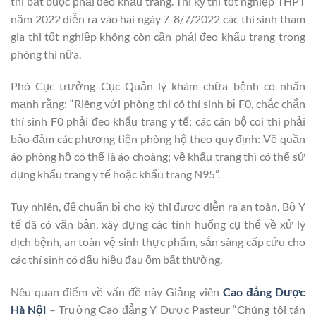
thi bắt buộc phải đeo khẩu trang. Thì kỳ thi tốt nghiệp THPT
năm 2022 diễn ra vào hai ngày 7-8/7/2022 các thí sinh tham
gia thi tốt nghiệp không còn cần phải đeo khẩu trang trong
phòng thi nữa.
Phó Cục trưởng Cục Quản lý khám chữa bệnh có nhấn
mạnh rằng: “Riêng với phòng thi có thí sinh bị F0, chắc chắn
thí sinh F0 phải đeo khẩu trang y tế; các cán bộ coi thi phải
bảo đảm các phương tiện phòng hộ theo quy định: Về quần
áo phòng hộ có thể là áo choàng; về khẩu trang thì có thể sử
dụng khẩu trang y tế hoặc khẩu trang N95”.
Tuy nhiên, để chuẩn bị cho kỳ thi được diễn ra an toàn, Bộ Y
tế đã có văn bản, xây dựng các tình huống cụ thể về xử lý
dịch bệnh, an toàn vệ sinh thực phẩm, sẵn sàng cấp cứu cho
các thí sinh có dấu hiệu đau ốm bất thường.
Nêu quan điểm về vấn đề này Giảng viên
Cao đẳng Dược
Hà Nội
– Trường Cao đẳng Y Dược Pasteur “Chúng tôi tán