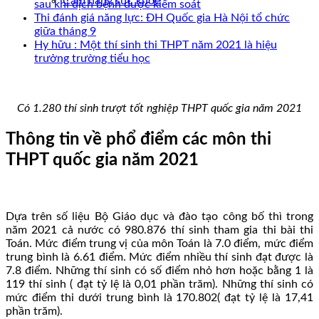
Cẩm nang sức khoẻ
sau khi dịch bệnh được kiểm soát
Thi đánh giá năng lực: ĐH Quốc gia Hà Nội tổ chức
giữa tháng 9
Hy hữu : Một thí sinh thi THPT năm 2021 là hiệu
trưởng trường tiểu học
Có 1.280 thí sinh trượt tốt nghiệp THPT quốc gia năm 2021
Thông tin về phổ điểm các môn thi
THPT quốc gia năm 2021
Dựa trên số liệu Bộ Giáo dục và đào tạo công bố thì trong
năm 2021 cả nước có 980.876 thí sinh tham gia thi bài thi
Toán. Mức điểm trung vị của môn Toán là 7.0 điểm, mức điểm
trung bình là 6.61 điểm. Mức điểm nhiều thí sinh đạt được là
7.8 điểm. Những thí sinh có số điểm nhỏ hơn hoặc bằng 1 là
119 thí sinh ( đạt tỷ lệ là 0,01 phần trăm). Những thí sinh có
mức điểm thi dưới trung bình là 170.802( đạt tỷ lệ là 17,41
phần trăm).