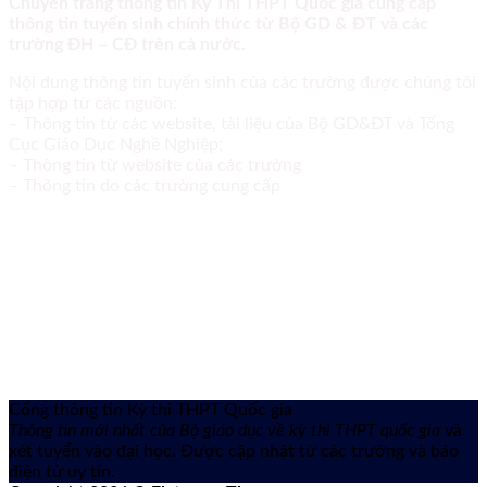
Chuyên trang thông tin Kỳ Thi THPT Quốc gia cung cấp
thông tin tuyển sinh chính thức từ Bộ GD & ĐT và các
trường ĐH – CĐ trên cả nước.
Nội dung thông tin tuyển sinh của các trường được chúng tôi
tập hợp từ các nguồn:
– Thông tin từ các website, tài liệu của Bộ GD&ĐT và Tổng
Cục Giáo Dục Nghề Nghiệp;
– Thông tin từ website của các trường
– Thông tin do các trường cung cấp
Cổng thông tin Kỳ thi THPT Quốc gia
Thông tin mới nhất của Bộ giáo dục về kỳ thi THPT quốc gia
và
xét tuyển vào đại học. Được cập nhật từ các trường và báo
điện tử uy tín.