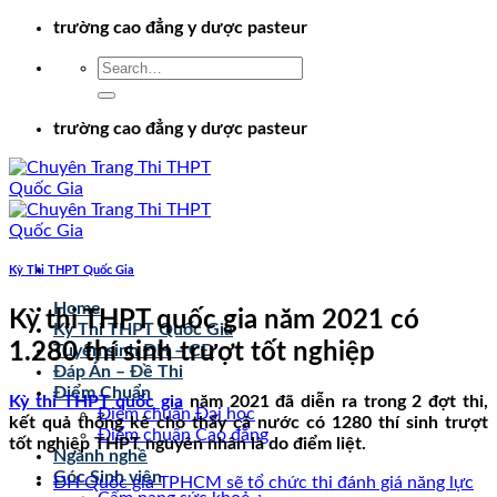
Chuyển
trường cao đẳng y dược pasteur
đến
nội
dung
trường cao đẳng y dược pasteur
Kỳ Thi THPT Quốc Gia
Home
Kỳ thi THPT quốc gia năm 2021 có
Kỳ Thi THPT Quốc Gia
1.280 thí sinh trượt tốt nghiệp
Tuyển sinh ĐH – CĐ
Đáp Án – Đề Thi
Điểm Chuẩn
Kỳ thi THPT quốc gia
năm 2021 đã diễn ra trong 2 đợt thi,
Điểm chuẩn Đại học
kết quả thống kê cho thấy cả nước có 1280 thí sinh trượt
Điểm chuẩn Cao đẳng
tốt nghiệp THPT nguyên nhân là do điểm liệt.
Ngành nghề
Góc Sinh viên
ĐH Quốc gia TPHCM sẽ tổ chức thi đánh giá năng lực