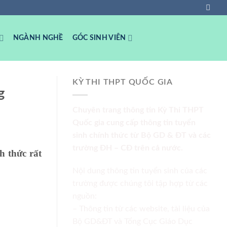
NGÀNH NGHỀ
GÓC SINH VIÊN
KỲ THI THPT QUỐC GIA
g
Chuyên trang thông tin Kỳ Thi THPT
Quốc gia cung cấp thông tin tuyển
sinh chính thức từ Bộ GD & ĐT và các
trường ĐH – CĐ trên cả nước.
h thức rất
Nội dung thông tin tuyển sinh của các
trường được chúng tôi tập hợp từ các
nguồn:
– Thông tin từ các website, tài liệu của
Bộ GD&ĐT và Tổng Cục Giáo Dục