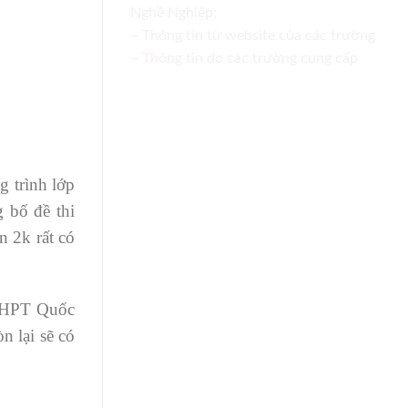
Nghề Nghiệp;
– Thông tin từ website của các trường
– Thông tin do các trường cung cấp
 trình lớp
 bố đề thi
n 2k rất có
 THPT Quốc
n lại sẽ có