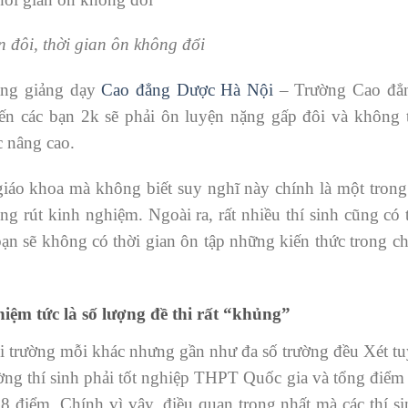
 đôi, thời gian ôn không đổi
ang giảng dạy
Cao đẳng Dược Hà Nội
– Trường Cao đẳ
iến các bạn 2k sẽ phải ôn luyện nặng gấp đôi và không 
c nâng cao.
giáo khoa mà không biết suy nghĩ này chính là một trong
ng rút kinh nghiệm. Ngoài ra, rất nhiều thí sinh cũng có
bạn sẽ không có thời gian ôn tập những kiến thức trong c
hiệm tức là số lượng đề thi rất “khủng”
ỗi trường mỗi khác nhưng gần như đa số trường đều Xét t
ường thí sinh phải tốt nghiệp THPT Quốc gia và tổng điểm
8 điểm. Chính vì vậy, điều quan trọng nhất mà các thí s