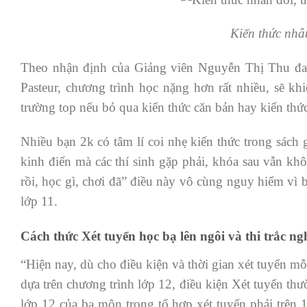
Kiến thức nhân
Theo nhận định của Giảng viên Nguyễn Thị Thu đ
Pasteur, chương trình học nặng hơn rất nhiều, sẽ kh
trường top nếu bỏ qua kiến thức căn bản hay kiến thứ
Nhiều bạn 2k có tâm lí coi nhẹ kiến thức trong sách 
kinh điển mà các thí sinh gặp phải, khóa sau vẫn khô
rồi, học gì, chơi đã” điều này vô cùng nguy hiểm vì 
lớp 11.
Cách thức Xét tuyển học bạ lên ngôi và thi trắc ng
“Hiện nay, dù cho điều kiện và thời gian xét tuyển m
dựa trên chương trình lớp 12, điều kiện Xét tuyển th
lớp 12 của ba môn trong tổ hợp xét tuyển phải trên 1