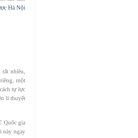
ược Hà Nội
 rất nhiều,
 riêng, một
cách tự lực
n lí thuyết
T Quốc gia
hi này ngay