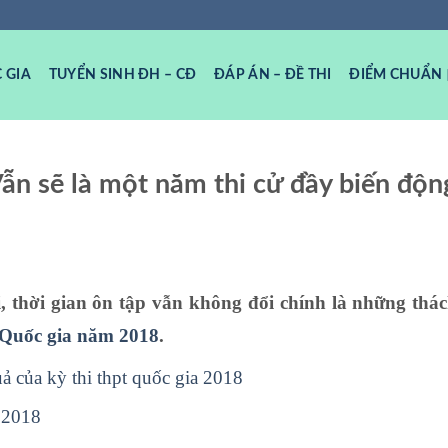
 GIA
TUYỂN SINH ĐH – CĐ
ĐÁP ÁN – ĐỀ THI
ĐIỂM CHUẨN
ẫn sẽ là một năm thi cử đầy biến độn
, thời gian ôn tập vẫn không đổi chính là những thác
Quốc gia năm 2018
.
ả của kỳ thi thpt quốc gia 2018
m 2018