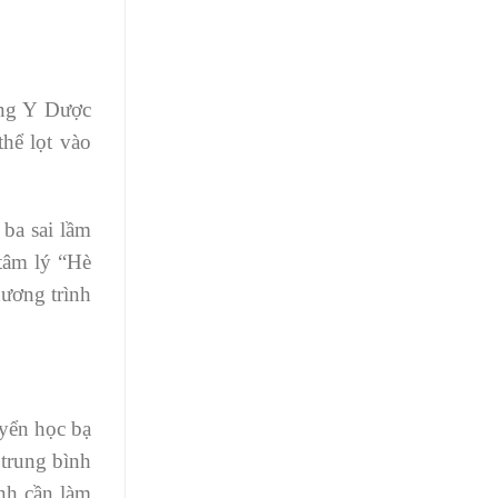
ng Y Dược
thể lọt vào
 ba sai lầm
 tâm lý “Hè
hương trình
uyển học bạ
 trung bình
inh cần làm