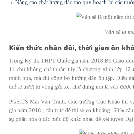
Nâng cao chất lượng đào tạo quy hoạch lại các trư
Vẫn sẽ là mộ
Kiến thức nhân đôi, thời gian ôn kh
Trong Kỳ thi THPT Quốc gia năm 2018 Bộ Giáo dục và
11 chứ không chỉ thuần túy là chương trình lớp 12
minh họa, mà chỉ công bố hướng dẫn ôn tập. Điều này
thể sẽ trượt từ vòng gửi xe, chứ đừng nói là vào được 
PGS.TS Mai Văn Trinh, Cục trưởng Cục Khảo thí và
gia năm 2018 , cấu trúc đề thi sẽ có khoảng 60% câu 
sự phân hóa ở các mức độ khác nhau để xét tuyển Đạ