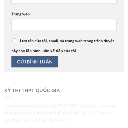
Trang web
Lưu tên của tôi, email, và trang web trong trình duyệt
này cho lần bình luận kế tiếp của tôi.
KỲ THI THPT QUỐC GIA
Chuyên trang thông tin Kỳ Thi THPT Quốc gia cung cấp
thông tin tuyển sinh chính thức từ Bộ GD & ĐT và các
trường ĐH – CĐ trên cả nước.