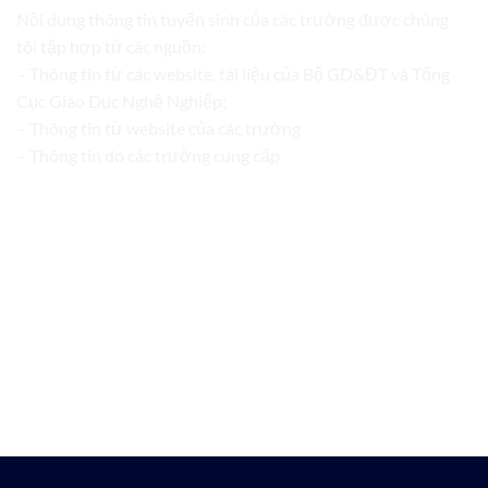
Nội dung thông tin tuyển sinh của các trường được chúng
tôi tập hợp từ các nguồn:
– Thông tin từ các website, tài liệu của Bộ GD&ĐT và Tổng
Cục Giáo Dục Nghề Nghiệp;
– Thông tin từ website của các trường
– Thông tin do các trường cung cấp