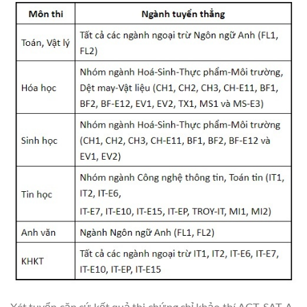
Xét tuyển căn cứ kết quả thi chứng chỉ khảo thí ACT, SAT, A-