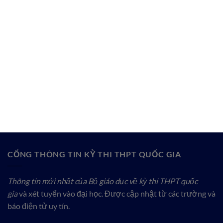
CỔNG THÔNG TIN KỲ THI THPT QUỐC GIA
Thông tin mới nhất của Bộ giáo dục về kỳ thi THPT quốc
gia
và xét tuyển vào đại học. Được cập nhật từ các trường và
báo điện tử uy tín.