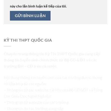
này cho lần bình luận kế tiếp của tôi.
KỲ THI THPT QUỐC GIA
Chuyên trang thông tin Kỳ Thi THPT Quốc gia cung cấp
thông tin tuyển sinh chính thức từ Bộ GD & ĐT và các
trường ĐH – CĐ trên cả nước.
Nội dung thông tin tuyển sinh của các trường được chúng
tôi tập hợp từ các nguồn:
– Thông tin từ các website, tài liệu của Bộ GD&ĐT và Tổng
Cục Giáo Dục Nghề Nghiệp;
– Thông tin từ website của các trường
– Thông tin do các trường cung cấp