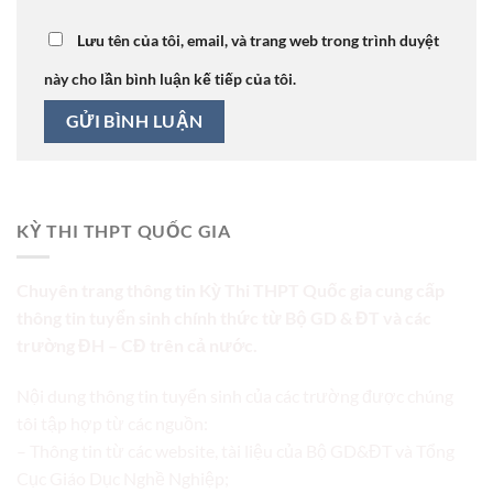
Lưu tên của tôi, email, và trang web trong trình duyệt
này cho lần bình luận kế tiếp của tôi.
KỲ THI THPT QUỐC GIA
Chuyên trang thông tin Kỳ Thi THPT Quốc gia cung cấp
thông tin tuyển sinh chính thức từ Bộ GD & ĐT và các
trường ĐH – CĐ trên cả nước.
Nội dung thông tin tuyển sinh của các trường được chúng
tôi tập hợp từ các nguồn:
– Thông tin từ các website, tài liệu của Bộ GD&ĐT và Tổng
Cục Giáo Dục Nghề Nghiệp;