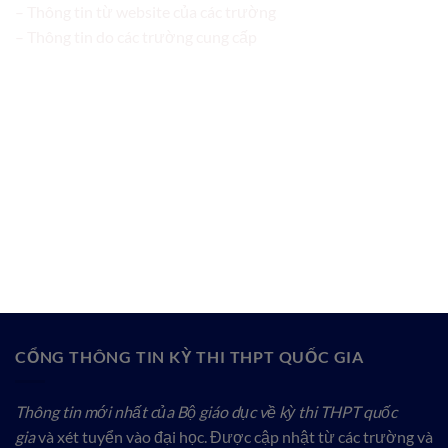
– Thông tin từ website của các trường
– Thông tin do các trường cung cấp
CỔNG THÔNG TIN KỲ THI THPT QUỐC GIA
Thông tin mới nhất của Bộ giáo dục về kỳ thi THPT quốc
gia
và xét tuyển vào đại học. Được cập nhật từ các trường và