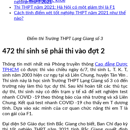
Cẩm nang sức khoẻ
nghiệp THPT 2021
Thi THPT năm 2021: Hà Nội có một giám thị là F1
Cách tính điểm xét tốt nghiệp THPT năm 2021 như thế
nào?
Điểm thi Trường THPT Lạng Giang số 3
472 thí sinh sẽ phải thi vào đợt 2
Thông tin mới nhất mà Phòng truyền thông
Cao đẳng Dược
TPHCM
có được thì vào chiều ngày 6/7, thí sinh L. T. K. T,
sinh năm 2003 hiện cư ngụ tại xã Liên Chung, huyện Tân Yên .
Thí sinh này là học sinh Trường THPT Lạng Giang số 3 có đến
trường này làm thủ tục dự thi. Sau khi hoàn tất các thủ tục
dự thi, thí sinh này có đến trạm y tế xã để xét nghiệm test
nhanh COVID -19 theo thông báo của nhà trường và xã Liên
Chung. Kết quả test nhanh COVID -19 cho thấy em T dương
tính. Dựa vào xác minh của cơ quan chức năng thì em T là
con gái của F1.
Đại diện Sở Giáo dục tỉnh Bắc Giang cho biết, Ban Chỉ đạo kỳ
thi tốt nghiệp THPT năm 2021 tỉnh Bắc Giang quyết định