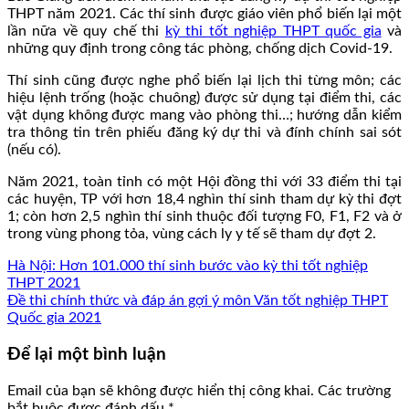
THPT năm 2021. Các thí sinh được giáo viên phổ biến lại một
lần nữa về quy chế thi
kỳ thi tốt nghiệp THPT quốc gia
và
những quy định trong công tác phòng, chống dịch Covid-19.
Thí sinh cũng được nghe phổ biến lại lịch thi từng môn; các
hiệu lệnh trống (hoặc chuông) được sử dụng tại điểm thi, các
vật dụng không được mang vào phòng thi…; hướng dẫn kiểm
tra thông tin trên phiếu đăng ký dự thi và đính chính sai sót
(nếu có).
Năm 2021, toàn tỉnh có một Hội đồng thi với 33 điểm thi tại
các huyện, TP với hơn 18,4 nghìn thí sinh tham dự kỳ thi đợt
1; còn hơn 2,5 nghìn thí sinh thuộc đối tượng F0, F1, F2 và ở
trong vùng phong tỏa, vùng cách ly y tế sẽ tham dự đợt 2.
Hà Nội: Hơn 101.000 thí sinh bước vào kỳ thi tốt nghiệp
THPT 2021
Đề thi chính thức và đáp án gợi ý môn Văn tốt nghiệp THPT
Quốc gia 2021
Để lại một bình luận
Email của bạn sẽ không được hiển thị công khai.
Các trường
bắt buộc được đánh dấu
*