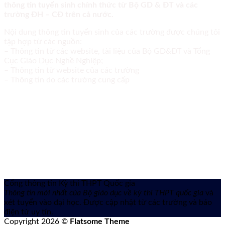
thông tin tuyển sinh chính thức từ Bộ GD & ĐT và các
trường ĐH – CĐ trên cả nước.
Nội dung thông tin tuyển sinh của các trường được chúng tôi
tập hợp từ các nguồn:
– Thông tin từ các website, tài liệu của Bộ GD&ĐT và Tổng
Cục Giáo Dục Nghề Nghiệp;
– Thông tin từ website của các trường
– Thông tin do các trường cung cấp
Cổng thông tin Kỳ thi THPT Quốc gia
Thông tin mới nhất của Bộ giáo dục về kỳ thi THPT quốc gia
và
xét tuyển vào đại học. Được cập nhật từ các trường và báo
điện tử uy tín.
Copyright 2026 ©
Flatsome Theme