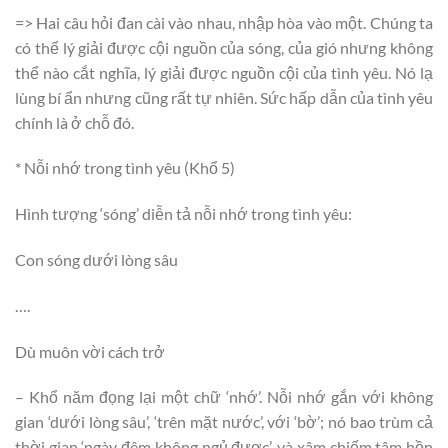
=> Hai câu hỏi đan cài vào nhau, nhập hòa vào một. Chúng ta
có thể lý giải được cội nguồn của sóng, của gió nhưng không
thể nào cắt nghĩa, lý giải được nguồn cội của tình yêu. Nó lạ
lùng bí ẩn nhưng cũng rất tự nhiên. Sức hấp dẫn của tình yêu
chính là ở chỗ đó.
* Nỗi nhớ trong tình yêu (Khổ 5)
Hình tượng ‘sóng’ diễn tả nỗi nhớ trong tình yêu:
Con sóng dưới lòng sâu
….
Dù muôn vời cách trở
– Khổ năm đọng lại một chữ ‘nhớ’. Nỗi nhớ gắn với không
gian ‘dưới lòng sâu’, ‘trên mặt nước’, với ‘bờ’; nó bao trùm cả
thời gian ‘ngày đêm không ngủ được’, và xâm chiếm tâm hồn