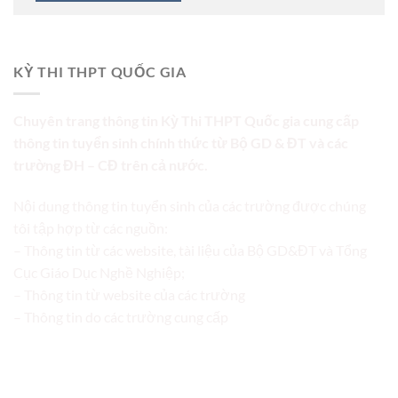
KỲ THI THPT QUỐC GIA
Chuyên trang thông tin Kỳ Thi THPT Quốc gia cung cấp
thông tin tuyển sinh chính thức từ Bộ GD & ĐT và các
trường ĐH – CĐ trên cả nước.
Nội dung thông tin tuyển sinh của các trường được chúng
tôi tập hợp từ các nguồn:
– Thông tin từ các website, tài liệu của Bộ GD&ĐT và Tổng
Cục Giáo Dục Nghề Nghiệp;
– Thông tin từ website của các trường
– Thông tin do các trường cung cấp