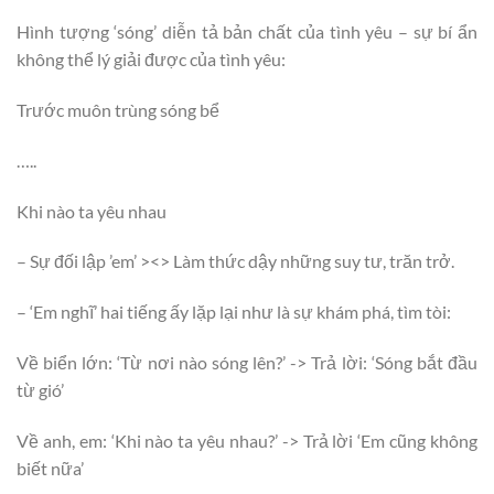
Hình tượng ‘sóng’ diễn tả bản chất của tình yêu – sự bí ẩn
không thể lý giải được của tình yêu:
Trước muôn trùng sóng bể
…..
Khi nào ta yêu nhau
– Sự đối lập ’em’ ><> Làm thức dậy những suy tư, trăn trở.
– ‘Em nghĩ’ hai tiếng ấy lặp lại như là sự khám phá, tìm tòi:
Về biển lớn: ‘Từ nơi nào sóng lên?’ -> Trả lời: ‘Sóng bắt đầu
từ gió’
Về anh, em: ‘Khi nào ta yêu nhau?’ -> Trả lời ‘Em cũng không
biết nữa’