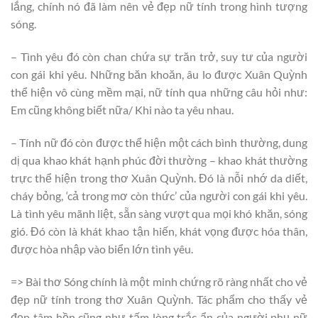
lắng, chính nó đã làm nên vẻ đẹp nữ tính trong hình tượng
sóng.
– Tình yêu đó còn chan chứa sự trăn trở, suy tư của người
con gái khi yêu. Những băn khoăn, âu lo được Xuân Quỳnh
thể hiện vô cùng mềm mại, nữ tính qua những câu hỏi như:
Em cũng không biết nữa/ Khi nào ta yêu nhau.
– Tính nữ đó còn được thể hiện một cách bình thường, dung
dị qua khao khát hạnh phúc đời thường – khao khát thường
trực thể hiện trong thơ Xuân Quỳnh. Đó là nỗi nhớ da diết,
cháy bỏng, ‘cả trong mơ còn thức’ của người con gái khi yêu.
Là tình yêu mãnh liệt, sẵn sàng vượt qua mọi khó khăn, sóng
gió. Đó còn là khát khao tận hiến, khát vọng được hóa thân,
được hòa nhập vào biển lớn tình yêu.
=> Bài thơ Sóng chính là một minh chứng rõ ràng nhất cho vẻ
đẹp nữ tính trong thơ Xuân Quỳnh. Tác phẩm cho thấy vẻ
đẹp tâm hồn cũng như tấm lòng trắc ẩn của người phụ nữ