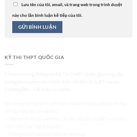
Lưu tên của tôi, email, và trang web trong trình duyệt
này cho lần bình luận kế tiếp của tôi.
KỲ THI THPT QUỐC GIA
Chuyên trang thông tin Kỳ Thi THPT Quốc gia cung cấp
thông tin tuyển sinh chính thức từ Bộ GD & ĐT và các
trường ĐH – CĐ trên cả nước.
Nội dung thông tin tuyển sinh của các trường được chúng
tôi tập hợp từ các nguồn:
– Thông tin từ các website, tài liệu của Bộ GD&ĐT và Tổng
Cục Giáo Dục Nghề Nghiệp;
– Thông tin từ website của các trường