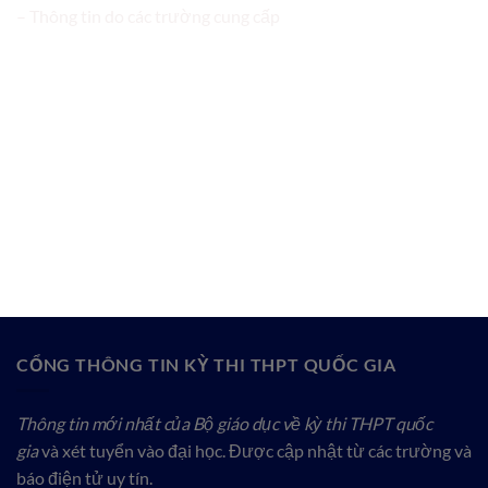
– Thông tin do các trường cung cấp
CỔNG THÔNG TIN KỲ THI THPT QUỐC GIA
Thông tin mới nhất của Bộ giáo dục về kỳ thi THPT quốc
gia
và xét tuyển vào đại học. Được cập nhật từ các trường và
báo điện tử uy tín.