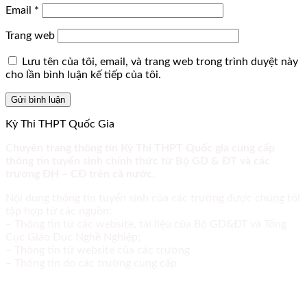
Email
*
Trang web
Lưu tên của tôi, email, và trang web trong trình duyệt này
cho lần bình luận kế tiếp của tôi.
Kỳ Thi THPT Quốc Gia
Chuyên trang thông tin Kỳ Thi THPT Quốc gia cung cấp
thông tin tuyển sinh chính thức từ Bộ GD & ĐT và các
trường ĐH – CĐ trên cả nước.
Nội dung thông tin tuyển sinh của các trường được chúng tôi
tập hợp từ các nguồn:
– Thông tin từ các website, tài liệu của Bộ GD&ĐT và Tổng
Cục Giáo Dục Nghề Nghiệp;
– Thông tin từ website của các trường
– Thông tin do các trường cung cấp