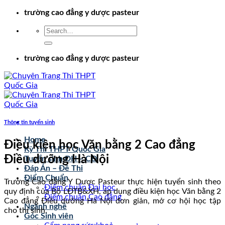
Chuyển
trường cao đẳng y dược pasteur
đến
nội
dung
trường cao đẳng y dược pasteur
Thông tin tuyển sinh
Home
Điều kiện học Văn bằng 2 Cao đẳng
Kỳ Thi THPT Quốc Gia
Điều dưỡng Hà Nội
Tuyển sinh ĐH – CĐ
Đáp Án – Đề Thi
Điểm Chuẩn
Trường Cao đẳng Y Dược Pasteur thực hiện tuyển sinh theo
Điểm chuẩn Đại học
quy định của Bộ LĐTB&XH, áp dụng điều kiện học Văn bằng 2
Điểm chuẩn Cao đẳng
Cao đẳng Điều dưỡng Hà Nội đơn giản, mở cơ hội học tập
Ngành nghề
cho thí sinh.
Góc Sinh viên