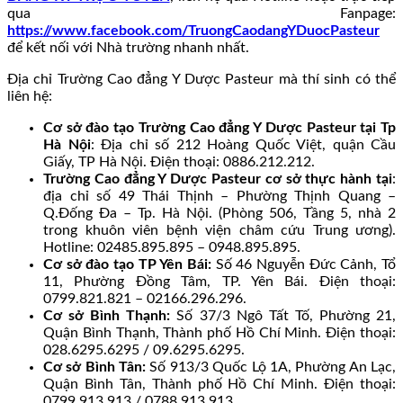
qua Fanpage:
https://www.facebook.com/TruongCaodangYDuocPasteur
để kết nối với Nhà trường nhanh nhất.
Địa chỉ Trường Cao đẳng Y Dược Pasteur mà thí sinh có thể
liên hệ:
Cơ sở đào tạo Trường Cao đẳng Y Dược Pasteur tại Tp
Hà Nội
: Địa chỉ số 212 Hoàng Quốc Việt, quận Cầu
Giấy, TP Hà Nội. Điện thoại: 0886.212.212.
Trường Cao đẳng Y Dược Pasteur cơ sở thực hành tại
:
địa chỉ số 49 Thái Thịnh – Phường Thịnh Quang –
Q.Đống Đa – Tp. Hà Nội. (Phòng 506, Tầng 5, nhà 2
trong khuôn viên bệnh viện châm cứu Trung ương).
Hotline: 02485.895.895 – 0948.895.895.
Cơ sở đào tạo TP Yên Bái:
Số 46 Nguyễn Đức Cảnh, Tổ
11, Phường Đồng Tâm, TP. Yên Bái. Điện thoại:
0799.821.821 – 02166.296.296.
Cơ sở Bình Thạnh:
Số 37/3 Ngô Tất Tố, Phường 21,
Quận Bình Thạnh, Thành phố Hồ Chí Minh. Điện thoại:
028.6295.6295 / 09.6295.6295.
Cơ sở Bình Tân:
Số 913/3 Quốc Lộ 1A, Phường An Lạc,
Quận Bình Tân, Thành phố Hồ Chí Minh. Điện thoại:
0799.913.913 / 0788.913.913.