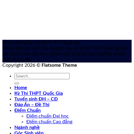
Cổng thông tin Kỳ thi THPT Quốc gia
Thông tin mới nhất của Bộ giáo dục về kỳ thi THPT quốc gia
và
xét tuyển vào đại học. Được cập nhật từ các trường và báo
điện tử uy tín.
Copyright 2026 ©
Flatsome Theme
Home
Kỳ Thi THPT Quốc Gia
Tuyển sinh ĐH – CĐ
Đáp Án – Đề Thi
Điểm Chuẩn
Điểm chuẩn Đại học
Điểm chuẩn Cao đẳng
Ngành nghề
Góc Sinh viên